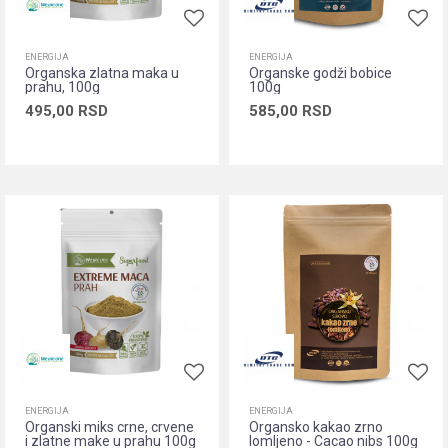
ENERGIJA
ENERGIJA
Organska zlatna maka u
Organske godži bobice
prahu, 100g
100g
495,00
RSD
585,00
RSD
Dodaj u korpu
Dodaj u korpu
ENERGIJA
ENERGIJA
Organski miks crne, crvene
Organsko kakao zrno
i zlatne make u prahu 100g
lomljeno - Cacao nibs 100g