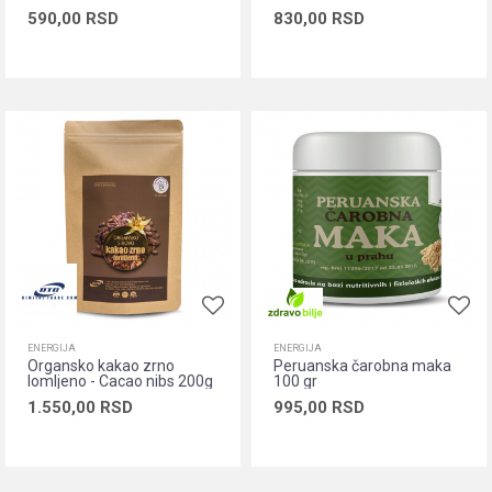
590,00
RSD
830,00
RSD
Dodaj u korpu
Dodaj u korpu
ENERGIJA
ENERGIJA
Organsko kakao zrno
Peruanska čarobna maka
lomljeno - Cacao nibs 200g
100 gr
1.550,00
RSD
995,00
RSD
Dodaj u korpu
Dodaj u korpu