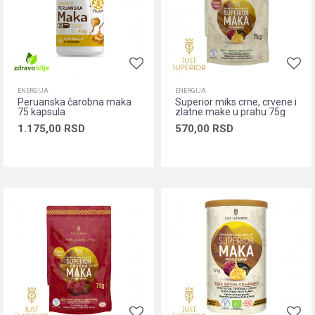
ENERGIJA
ENERGIJA
Peruanska čarobna maka
Superior miks crne, crvene i
75 kapsula
zlatne make u prahu 75g
1.175,00
RSD
570,00
RSD
Dodaj u korpu
Dodaj u korpu