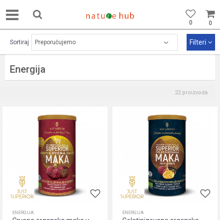
0
0
Filteri
Sortiraj
Energija
22
proizvoda
ENERGIJA
ENERGIJA