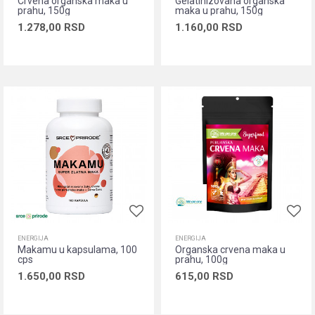
Crvena organska maka u
Gelatinizovana organska
prahu, 150g
maka u prahu, 150g
1.278,00
RSD
1.160,00
RSD
Dodaj u korpu
Dodaj u korpu
ENERGIJA
ENERGIJA
Makamu u kapsulama, 100
Organska crvena maka u
cps
prahu, 100g
1.650,00
RSD
615,00
RSD
Dodaj u korpu
Dodaj u korpu