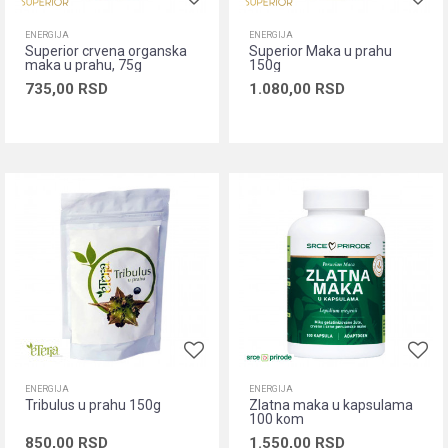
ENERGIJA
ENERGIJA
Superior crvena organska
Superior Maka u prahu
maka u prahu, 75g
150g
735,00
RSD
1.080,00
RSD
Dodaj u korpu
Dodaj u korpu
ENERGIJA
ENERGIJA
Tribulus u prahu 150g
Zlatna maka u kapsulama
100 kom
850,00
RSD
1.550,00
RSD