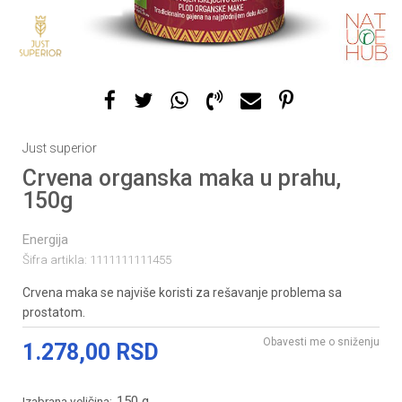
Just superior
Crvena organska maka u prahu,
150g
Energija
Šifra artikla:
1111111111455
Crvena maka se najviše koristi za rešavanje problema sa
prostatom.
Obavesti me o sniženju
1.278,00
RSD
150 g
Izabrana veličina: