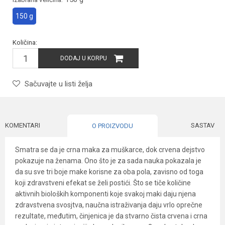
150 g
Količina:
DODAJ U KORPU
Sačuvajte u listi želja
KOMENTARI
SASTAV
O PROIZVODU
Smatra se da je crna maka za muškarce, dok crvena dejstvo
pokazuje na ženama. Ono što je za sada nauka pokazala je
da su sve tri boje make korisne za oba pola, zavisno od toga
koji zdravstveni efekat se želi postići. Što se tiče količine
aktivnih bioloških komponenti koje svakoj maki daju njena
zdravstvena svosjtva, naučna istraživanja daju vrlo oprečne
rezultate, međutim, činjenica je da stvarno čista crvena i crna