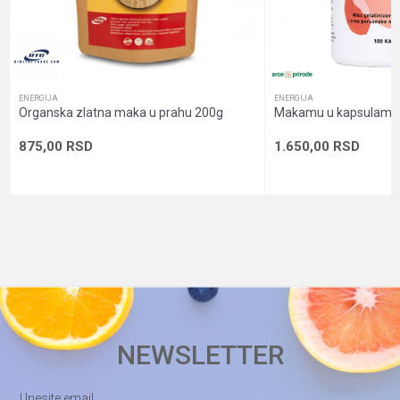
Oblik
POŠALJI
Dozna sa prahom
pakovanja
Pol
Unisex
ENERGIJA
ENERGIJA
Sadržaj
Organska zlatna maka u prahu 200g
Makamu u kapsulama,
Prah
pakovanja
875,00
RSD
1.650,00
RSD
NEWSLETTER