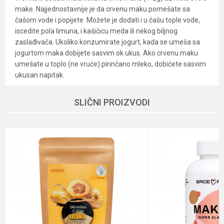
make. Najjednostavnije je da crvenu maku pomešate sa
čašom vode i popijete. Možete je dodati i u čašu tople vode,
iscedite pola limuna, i kašičicu meda ili nekog biljnog
zaslađivača. Ukoliko konzumirate jogurt, kada se umeša sa
jogurtom maka dobijete sasvim ok ukus. Ako crvenu maku
umešate u toplo (ne vruće) pirinčano mleko, dobićete sasvim
ukusan napitak.
Karakteristika
Vrednost
Ime/Nadimak
SLIČNI PROIZVODI
Kategorija
Energija
Brend
Just superior
Email
Dobavljač
Just superior
Način
Non Gmo, Organski proizvod, Vegan,
Poruka
proizvodnje
Vegetarian
Namena
Energija, Libido, Prostata
Nutritivne
nizak nivo masti (manje od 3g na 100g),
informacije
proteini (više od 10g na 100g)