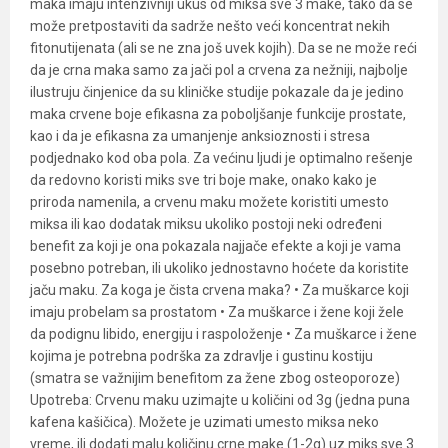
maka imaju intenzivniji ukus od miksa sve 3 make, tako da se
može pretpostaviti da sadrže nešto veći koncentrat nekih
fitonutijenata (ali se ne zna još uvek kojih). Da se ne može reći
da je crna maka samo za jači pol a crvena za nežniji, najbolje
ilustruju činjenice da su kliničke studije pokazale da je jedino
maka crvene boje efikasna za poboljšanje funkcije prostate,
kao i da je efikasna za umanjenje anksioznosti i stresa
podjednako kod oba pola. Za većinu ljudi je optimalno rešenje
da redovno koristi miks sve tri boje make, onako kako je
priroda namenila, a crvenu maku možete koristiti umesto
miksa ili kao dodatak miksu ukoliko postoji neki određeni
benefit za koji je ona pokazala najjače efekte a koji je vama
posebno potreban, ili ukoliko jednostavno hoćete da koristite
jaču maku. Za koga je čista crvena maka? • Za muškarce koji
imaju probelam sa prostatom • Za muškarce i žene koji žele
da podignu libido, energiju i raspoloženje • Za muškarce i žene
kojima je potrebna podrška za zdravlje i gustinu kostiju
(smatra se važnijim benefitom za žene zbog osteoporoze)
Upotreba: Crvenu maku uzimajte u količini od 3g (jedna puna
kafena kašičica). Možete je uzimati umesto miksa neko
vreme, ili dodati malu količinu crne make (1-2g) uz miks sve 3