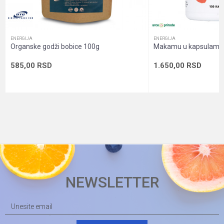
POŠALJI
Oblik
Bočica sa prahom
pakovanja
ENERGIJA
ENERGIJA
Organske godži bobice 100g
Makamu u kapsulama,
Pol
Unisex
585,00
RSD
1.650,00
RSD
Sadržaj
Prah
pakovanja
NEWSLETTER