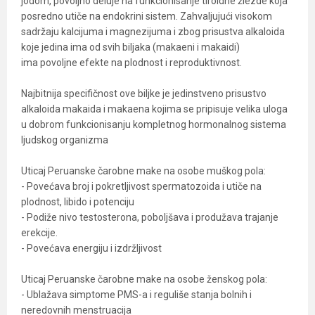
jodom, povoljno deluje na funkcionisanje tiroidne žlezde koja
posredno utiče na endokrini sistem. Zahvaljujući visokom
sadržaju kalcijuma i magnezijuma i zbog prisustva alkaloida
koje jedina ima od svih biljaka (makaeni i makaidi)
ima povoljne efekte na plodnost i reproduktivnost.
Najbitnija specifičnost ove biljke je jedinstveno prisustvo
alkaloida makaida i makaena kojima se pripisuje velika uloga
u dobrom funkcionisanju kompletnog hormonalnog sistema
ljudskog organizma
Uticaj Peruanske čarobne make na osobe muškog pola:
- Povećava broj i pokretljivost spermatozoida i utiče na
plodnost, libido i potenciju
- Podiže nivo testosterona, poboljšava i produžava trajanje
erekcije.
- Povećava energiju i izdržljivost
Uticaj Peruanske čarobne make na osobe ženskog pola:
- Ublažava simptome PMS-a i reguliše stanja bolnih i
neredovnih menstruacija