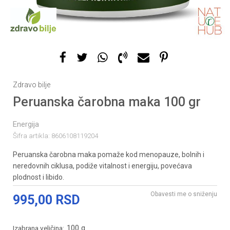
Zdravo bilje
Peruanska čarobna maka 100 gr
Energija
Šifra artikla:
8606108119204
Peruanska čarobna maka pomaže kod menopauze, bolnih i
neredovnih ciklusa, podiže vitalnost i energiju, povećava
plodnost i libido.
Obavesti me o sniženju
995,00
RSD
100 g
Izabrana veličina: