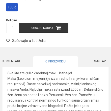
100 g
Količina:
DODAJ U KORPU
Sačuvajte u listi želja
KOMENTARI
SASTAV
O PROIZVODU
Sve što ste čuli o čarobnoj maki... Istina je!
Maka (Lepidium meyenii) je izvanredno hranjiv koren sličan
repi (rotkvi). Raste na velikoj nadmorskoj visini planinskog
masiva Anda. Najbolja maka raste iznad 2000 m. Deluje slično
žen-šenu pa odatle i naziv Peruanski žen šen. Pomaže u
regulisanju i kontroli normalnog funkcionisanja organizma i
pruža brojne zdravstvene blagodeti. Pošto je bogata