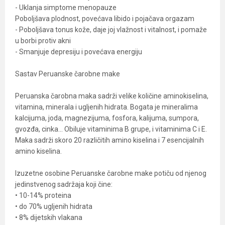
- Uklanja simptome menopauze
Poboljšava plodnost, povećava libido i pojačava orgazam
- Poboljšava tonus kože, daje joj vlažnost i vitalnost, i pomaže
u borbi protiv akni
- Smanjuje depresiju i povećava energiju
Sastav Peruanske čarobne make
Peruanska čarobna maka sadrži velike količine aminokiselina,
vitamina, minerala i ugljenih hidrata. Bogata je mineralima
kalcijuma, joda, magnezijuma, fosfora, kalijuma, sumpora,
gvozđa, cinka… Obiluje vitaminima B grupe, i vitaminima C i E.
Maka sadrži skoro 20 različitih amino kiselina i 7 esencijalnih
amino kiselina.
Izuzetne osobine Peruanske čarobne make potiču od njenog
jedinstvenog sadržaja koji čine:
• 10-14% proteina
• do 70% ugljenih hidrata
• 8% dijetskih vlakana