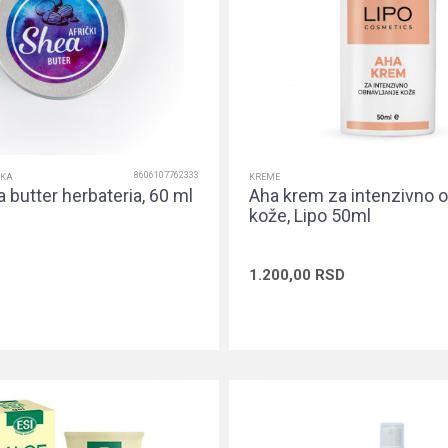
8606107762333
IKA
KREME
a butter herbateria, 60 ml
Aha krem za intenzivno o
kože, Lipo 50ml
1.200,00
RSD
Dodaj u korpu
Dodaj u ko