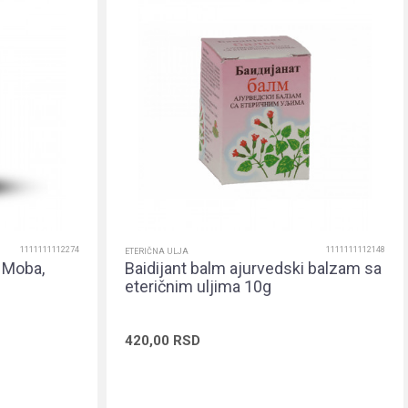
1111111112274
1111111112148
ETERIČNA ULJA
h Moba,
Baidijant balm ajurvedski balzam sa
eteričnim uljima 10g
420,00
RSD
rpu
Dodaj u korpu