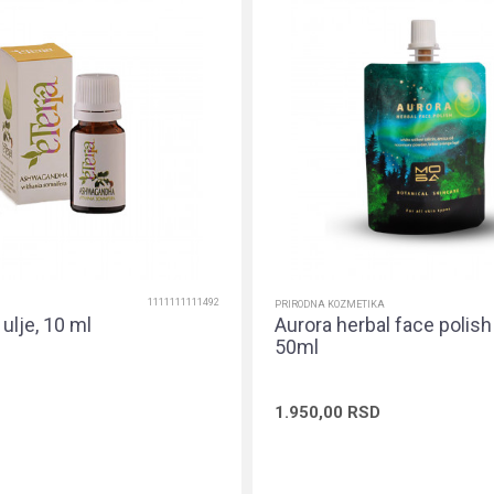
1111111111492
PRIRODNA KOZMETIKA
ulje, 10 ml
Aurora herbal face polis
50ml
1.950,00
RSD
Dodaj u korpu
Dodaj u ko