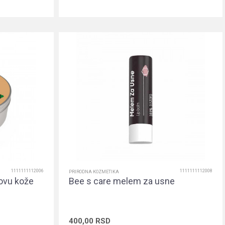
rpu
Dodaj u korpu
1111111112006
1111111112008
PRIRODNA KOZMETIKA
ovu kože
Bee s care melem za usne
400,00
RSD