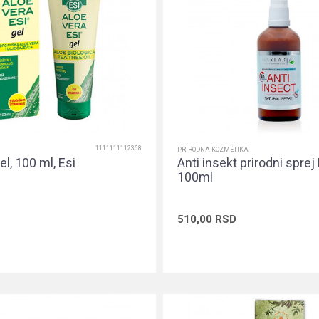
1111111112368
PRIRODNA KOZMETIKA
el, 100 ml, Esi
Anti insekt prirodni sprej
100ml
510,00
RSD
Dodaj u korpu
Dodaj u ko