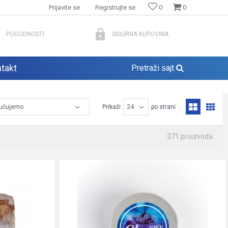
Prijavite se
Registrujte se
0
0
POGODNOSTI
SIGURNA KUPOVINA
takt
Pretraži sajt
Prikaži
po strani
371
proizvoda