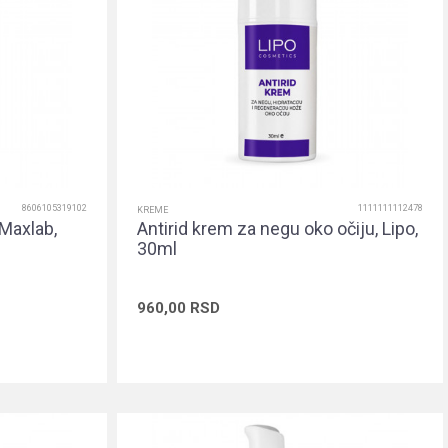
8606105319102
1111111112478
KREME
 Maxlab,
Antirid krem za negu oko očiju, Lipo,
30ml
960,00
RSD
rpu
Dodaj u korpu