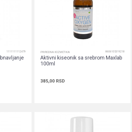
1111111112479
8606105319218
PRIRODNA KOZMETIKA
bnavljanje
Aktivni kiseonik sa srebrom Maxlab
100ml
385,00
RSD
rpu
Dodaj u korpu