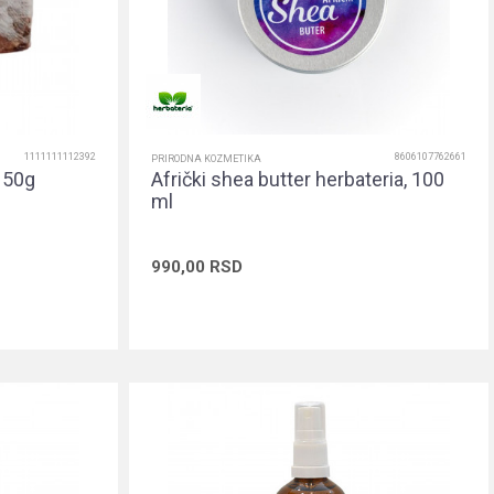
1111111112392
8606107762661
PRIRODNA KOZMETIKA
 150g
Afrički shea butter herbateria, 100
ml
990,00
RSD
rpu
Dodaj u korpu