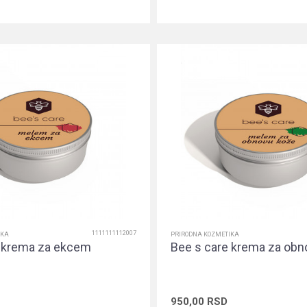
Dodaj u korpu
Dodaj u ko
1111111112007
IKA
PRIRODNA KOZMETIKA
e krema za ekcem
Bee s care krema za obn
950,00
RSD