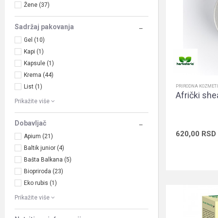
Žene (37)
Sadržaj pakovanja
Gel (10)
Kapi (1)
Kapsule (1)
Krema (44)
List (1)
PRIRODNA KOZMET
Afrički she
Prikažite više
Dobavljač
620,00
RSD
Apium (21)
Baltik junior (4)
Bašta Balkana (5)
Biopriroda (23)
Eko rubis (1)
Prikažite više