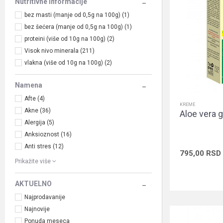
Nutritivne informacije
bez masti (manje od 0,5g na 100g) (1)
bez šećera (manje od 0,5g na 100g) (1)
proteini (više od 10g na 100g) (2)
Visok nivo minerala (211)
vlakna (više od 10g na 100g) (2)
Namena
Afte (4)
KREME
Akne (36)
Aloe vera g
Alergija (5)
Anksioznost (16)
Anti stres (12)
795,00
RSD
Prikažite više
AKTUELNO
Najprodavanije
Najnovije
Ponuda meseca