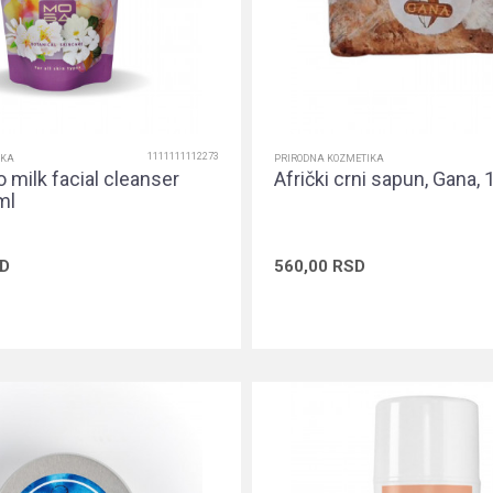
1111111112273
IKA
PRIRODNA KOZMETIKA
 milk facial cleanser
Afrički crni sapun, Gana,
ml
D
560,00
RSD
Dodaj u korpu
Dodaj u ko