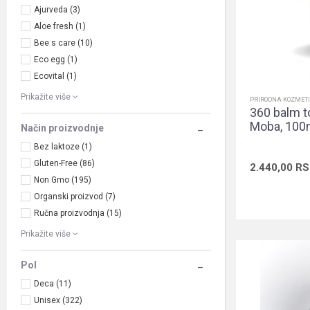
Ajurveda (3)
Aloe fresh (1)
Bee s care (10)
Eco egg (1)
Ecovital (1)
Prikažite više
PRIRODNA KOZMET
360 balm to
Moba, 100
Način proizvodnje
Bez laktoze (1)
Gluten-Free (86)
2.440,00
RS
Non Gmo (195)
Organski proizvod (7)
Ručna proizvodnja (15)
Prikažite više
Pol
Deca (11)
Unisex (322)