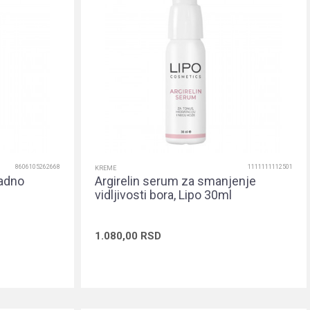
8606105262668
1111111112501
KREME
ladno
Argirelin serum za smanjenje
vidljivosti bora, Lipo 30ml
1.080,00
RSD
rpu
Dodaj u korpu