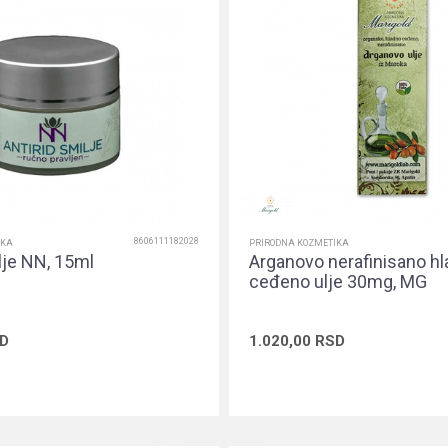
8606111182028
IKA
PRIRODNA KOZMETIKA
lje NN, 15ml
Arganovo nerafinisano h
ceđeno ulje 30mg, MG
D
1.020,00
RSD
Dodaj u korpu
Dodaj u ko