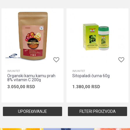
IMUNITET
IMUNITET
Organski kamu kamu prah
Sitopaladi čurna 60g
8% vitamin C 200g
3.050,00
RSD
1.380,00
RSD
Dodaj u korpu
Dodaj u korpu
UPOREĐIVANJE
FILTERI PROIZVODA