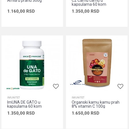
Amla u prahu 300g
C2 Camu camu u
kapsulama 60 kom
1.160,00
RSD
1.350,00
RSD
Dodaj u korpu
Dodaj u korpu
IMUNITET
IMUNITET
ImUNA DE GATO u
Organski kamu kamu prah
kapsulama 60 kom
8% vitamin C 100g
1.350,00
RSD
1.650,00
RSD
Dodaj u korpu
Dodaj u korpu