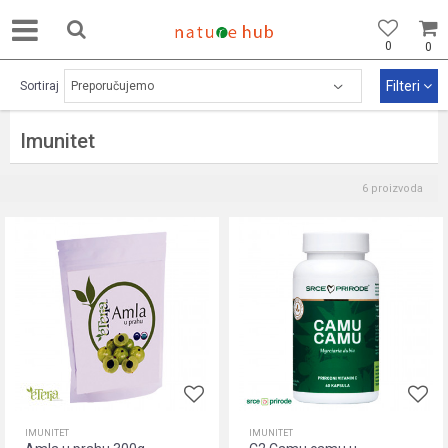
0
0
Filteri
Sortiraj
Imunitet
6
proizvoda
IMUNITET
IMUNITET