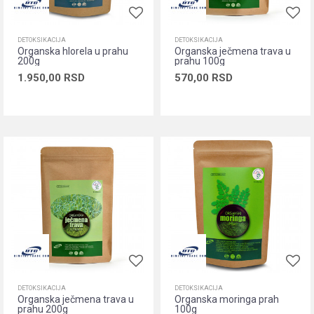
DETOKSIKACIJA
DETOKSIKACIJA
Organska hlorela u prahu
Organska ječmena trava u
200g
prahu 100g
1.950,00
RSD
570,00
RSD
Dodaj u korpu
Dodaj u korpu
DETOKSIKACIJA
DETOKSIKACIJA
Organska ječmena trava u
Organska moringa prah
prahu 200g
100g