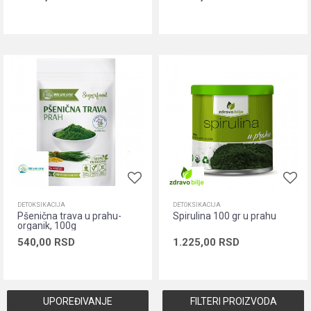
Dodaj u korpu
Dodaj u korpu
DETOKSIKACIJA
DETOKSIKACIJA
Pšenična trava u prahu-
Spirulina 100 gr u prahu
organik, 100g
540,00
RSD
1.225,00
RSD
Dodaj u korpu
Dodaj u korpu
UPOREĐIVANJE
FILTERI PROIZVODA