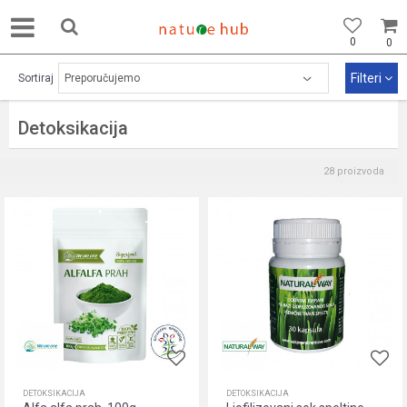
0
0
Filteri
Sortiraj
Detoksikacija
28
proizvoda
DETOKSIKACIJA
DETOKSIKACIJA