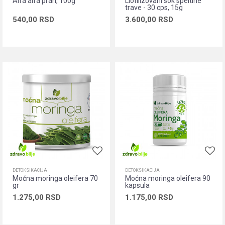
Alfa alfa prah, 100g
Liofilizovani sok speltine
trave - 30 cps, 15g
540,00
RSD
3.600,00
RSD
Dodaj u korpu
+
DETOKSIKACIJA
DETOKSIKACIJA
Moćna moringa oleifera 70
Moćna moringa oleifera 90
gr
kapsula
1.275,00
RSD
1.175,00
RSD
Dodaj u korpu
Dodaj u korpu