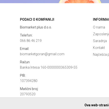
PODACI O KOMPANIJI
INFORMA
Biomarket plus d.o.o.
O nama
Zaposlenj
Telefon:
066 86 46 219
Saradnja
Kontakt
Email:
biomarketgoran@gmail.com
Najčešća p
Račun
Banka Intesa 160-0000000365309-55
PIB:
107394280
Matični broj:
20793520
Ova web-stranic