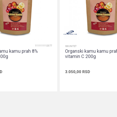
1111111112077
IMUNITET
kamu kamu prah 8%
Organski kamu kamu pra
100g
vitamin C 200g
D
3.050,00
RSD
Dodaj u korpu
Dodaj u ko