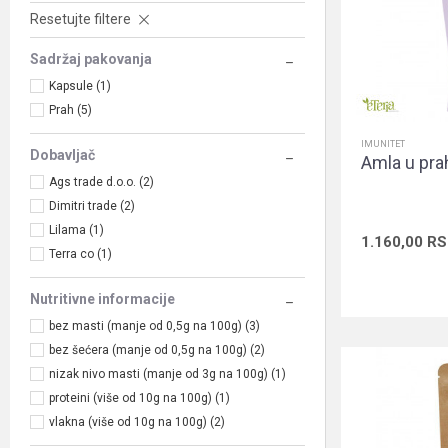
Resetujte filtere
Sadržaj pakovanja
Kapsule (1)
Prah (5)
IMUNITET
Dobavljač
Amla u pra
Ags trade d.o.o. (2)
Dimitri trade (2)
Lilama (1)
1.160,00
RS
Terra co (1)
Nutritivne informacije
bez masti (manje od 0,5g na 100g) (3)
bez šećera (manje od 0,5g na 100g) (2)
nizak nivo masti (manje od 3g na 100g) (1)
proteini (više od 10g na 100g) (1)
vlakna (više od 10g na 100g) (2)