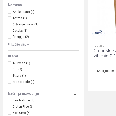
Namena
Antiksidans (3)
Astma (1)
Čišćenje creva (1)
Detoks (1)
Energija (2)
Prikažite više
IMUNITET
Organski 
vitamin C 
Brend
Ajurveda (1)
Dtc (2)
1.650,00
RS
Ettera (1)
Srce prirode (2)
Način proizvodnje
Bez laktoze (3)
Gluten-Free (6)
Non Gmo (6)