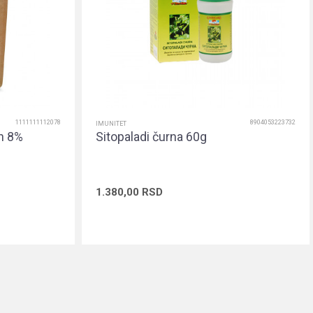
1111111112078
8904053223732
IMUNITET
h 8%
Sitopaladi čurna 60g
1.380,00
RSD
rpu
Dodaj u korpu