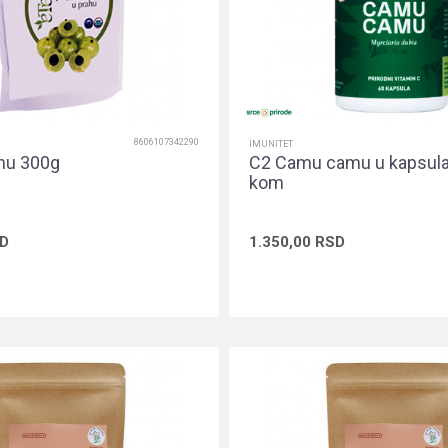
8606107342290
IMUNITET
hu 300g
C2 Camu camu u kapsul
kom
D
1.350,00
RSD
Dodaj u korpu
Dodaj u ko