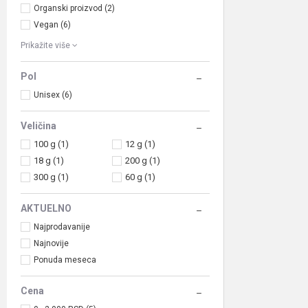
Organski proizvod (2)
Vegan (6)
Prikažite više
Pol
Unisex (6)
Veličina
100 g
(1)
12 g
(1)
18 g
(1)
200 g
(1)
300 g
(1)
60 g
(1)
AKTUELNO
Najprodavanije
Najnovije
Ponuda meseca
Cena