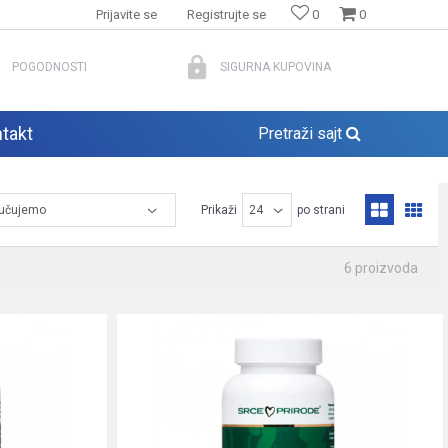
Prijavite se
Registrujte se
0
0
POGODNOSTI
SIGURNA KUPOVINA
takt
Pretraži sajt
Prikaži
po strani
6
proizvoda