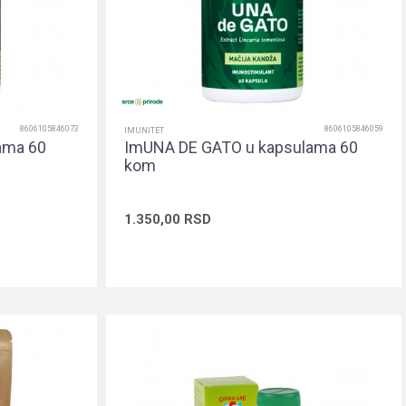
8606105846073
8606105846059
IMUNITET
ama 60
ImUNA DE GATO u kapsulama 60
kom
1.350,00
RSD
rpu
Dodaj u korpu