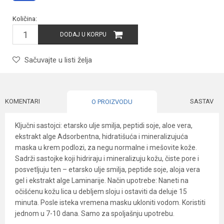
Količina:
DODAJ U KORPU
Sačuvajte u listi želja
KOMENTARI
SASTAV
O PROIZVODU
Ključni sastojci: etarsko ulje smilja, peptidi soje, aloe vera,
ekstrakt alge Adsorbentna, hidratišuća i mineralizujuća
maska u krem podlozi, za negu normalne i mešovite kože.
Sadrži sastojke koji hidriraju i mineralizuju kožu, čiste pore i
posvetljuju ten – etarsko ulje smilja, peptide soje, aloja vera
gel i ekstrakt alge Laminarije. Način upotrebe: Naneti na
očišćenu kožu lica u debljem sloju i ostaviti da deluje 15
minuta. Posle isteka vremena masku ukloniti vodom. Koristiti
jednom u 7-10 dana. Samo za spoljašnju upotrebu.