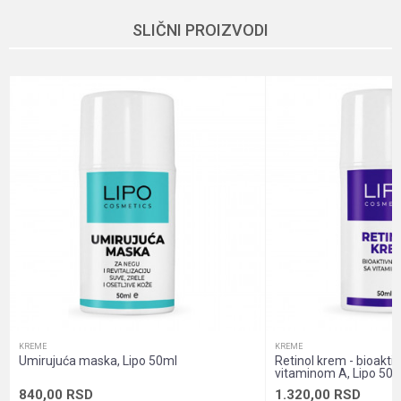
Karakteristika
Vrednost
Ime/Nadimak
SLIČNI PROIZVODI
Kategorija
Kreme
Brend
Lipo
Email
Dobavljač
Veleprodaja
Način proizvodnje
Non Gmo, Vegan, Vegetarian
Poruka
Namena
Koža, Koža ruke, Lice
Nutritivne informacije
Visok nivo minerala
Oblik pakovanja
Bočica sa sadržajem
Pol
Unisex
POŠALJI
Sadržaj pakovanja
Tonik
KREME
KREME
Umirujuća maska, Lipo 50ml
Retinol krem - bioakti
vitaminom A, Lipo 50
840,00
RSD
1.320,00
RSD