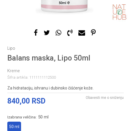
Lipo
Balans maska, Lipo 50ml
Kreme
Šifra artikla:
1111111112500
Za hidrataciju, ishranu i dubinsko čišćenje kože.
Obavesti me o sniženju
840,00
RSD
50 ml
Izabrana veličina:
50 ml