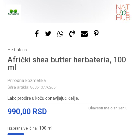
Herbateria
Afrički shea butter herbateria, 100
ml
Prirodna kozmetika
Šifra artikla:
8606107762661
Lako prodire u kožu obnavljajući ćelije.
Obavesti me o sniženju
990,00
RSD
100 ml
Izabrana veličina: