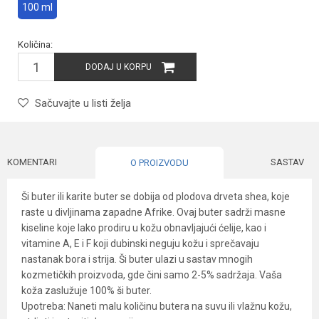
100 ml
Količina:
DODAJ U KORPU
Sačuvajte u listi želja
KOMENTARI
SASTAV
O PROIZVODU
Ši buter ili karite buter se dobija od plodova drveta shea, koje
raste u divljinama zapadne Afrike. Ovaj buter sadrži masne
kiseline koje lako prodiru u kožu obnavljajući ćelije, kao i
vitamine A, E i F koji dubinski neguju kožu i sprečavaju
nastanak bora i strija. Ši buter ulazi u sastav mnogih
kozmetičkih proizvoda, gde čini samo 2-5% sadržaja. Vaša
koža zaslužuje 100% ši buter.
Upotreba: Naneti malu količinu butera na suvu ili vlažnu kožu,