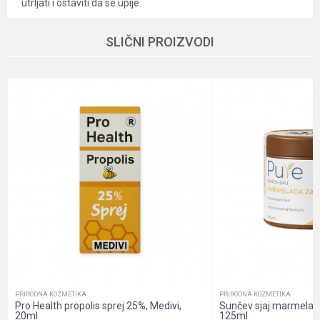
utrljati i ostaviti da se upije.
Karakteristika
Vrednost
Ime/Nadimak
SLIČNI PROIZVODI
Kategorija
Prirodna kozmetika
Brend
Herbateria
Email
Dobavljač
Apium
Način proizvodnje
Non Gmo, Vegan, Vegetarian
Poruka
Namena
Higijena, Koža, Koža telo
Nutritivne informacije
Visok nivo minerala
Oblik pakovanja
Plastika kutija
Pol
Unisex
POŠALJI
Sadržaj pakovanja
Melem
PRIRODNA KOZMETIKA
PRIRODNA KOZMETIKA
Pro Health propolis sprej 25%, Medivi,
Sunčev sjaj marmelada
20ml
125ml