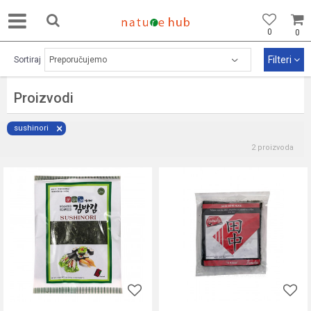
0
0
Filteri
Sortiraj
Proizvodi
sushinori
2
proizvoda