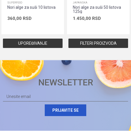
SUPERFOOD
JAPANSKA
Nori alge za suši 10 listova
Nori alge za suši 50 listova
125g
360,00
RSD
1.450,00
RSD
Dodaj u korpu
Dodaj u korpu
UPOREĐIVANJE
FILTERI PROIZVODA
NEWSLETTER
PRIJAVITE SE