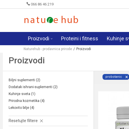
066 86 46 219
Proizvodi
Proteini i fitness
Kuhinje s
Naturehub - prodavnica prirode
Proizvodi
Proizvodi
probotanic
Biljni suplementi
(2)
Dodatak ishrani-suplementi
(2)
Kuhinje sveta
(1)
Prirodna kozmetika
(4)
Lekovito bilje
(4)
Resetujte filtere