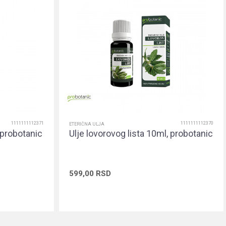
1111111112371
1111111112370
ETERIČNA ULJA
 probotanic
Ulje lovorovog lista 10ml, probotanic
599,00
RSD
rpu
Dodaj u korpu