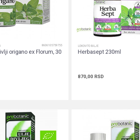
8606105759755
I
LEKOVITO BILJE
ivlji origano ex Florum, 30
Herbasept 230ml
870,00
RSD
Dodaj u korpu
Dodaj u ko