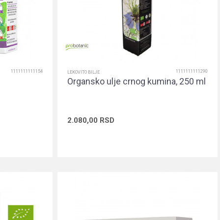
1111111111154
1111111111290
LEKOVITO BILJE
Organsko ulje crnog kumina, 250 ml
2.080,00
RSD
rpu
Dodaj u korpu