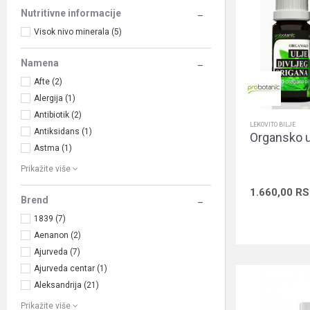
Nutritivne informacije
Visok nivo minerala (5)
Namena
Afte (2)
Alergija (1)
Antibiotik (2)
LEKOVITO BILJE
Antiksidans (1)
Organsko ul
Astma (1)
Prikažite više
1.660,00
RS
Brend
1839 (7)
Aenanon (2)
Ajurveda (7)
Ajurveda centar (1)
Aleksandrija (21)
Prikažite više