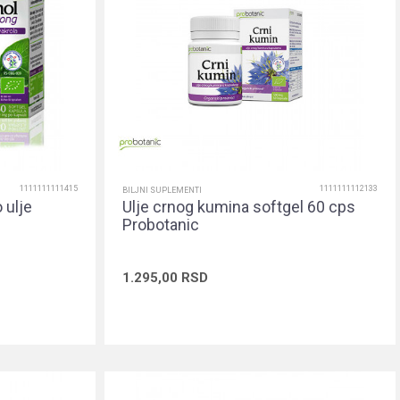
1111111111415
1111111112133
BILJNI SUPLEMENTI
 ulje
Ulje crnog kumina softgel 60 cps
Probotanic
1.295,00
RSD
rpu
Dodaj u korpu