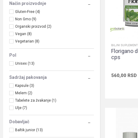
Način proizvodnje
Gluten-Free (4)
Non Gmo (9)
Organski proizvod (2)
Vegan (8)
Vegetarian (8)
BILJNI SUPLEMENT
Florigano d
Pol
cps
Unisex (13)
560,00
RSD
Sadržaj pakovanja
Kapsule (3)
Melem (2)
Tabelete za žvakanje (1)
Ulje (7)
Dobavljač
Baltik junior (13)