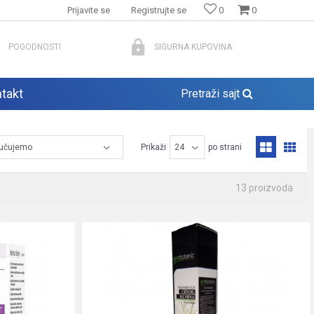
Prijavite se
Registrujte se
0
0
POGODNOSTI
SIGURNA KUPOVINA
takt
Pretraži sajt
Prikaži
po strani
13
proizvoda