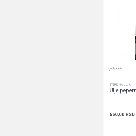
ETERIČNA ULJA
Ulje peper
660,00
RSD