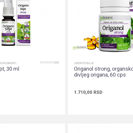
1111111111692
-SUPLEMENTI
LEKOVITO BILJE
pt, 30 ml
Origanol strong, organsko
divljeg origana, 60 cps
1.710,00
RSD
Dodaj u korpu
Dodaj u ko