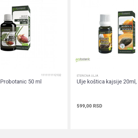
1111111112132
ETERIČNA ULJA
e Probotanic 50 ml
Ulje koštica kajsije 20ml,
599,00
RSD
Dodaj u korpu
Dodaj u ko