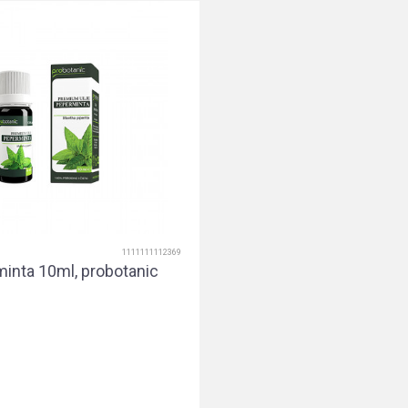
1111111112369
minta 10ml, probotanic
Dodaj u korpu