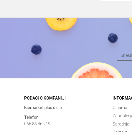
PODACI O KOMPANIJI
INFORMA
Biomarket plus d.o.o.
O nama
Zaposlenj
Telefon:
066 86 46 219
Saradnja