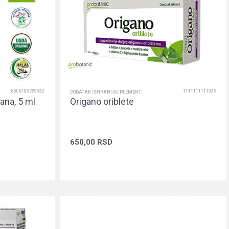
8606105759632
1111111111925
DODATAK ISHRANI-SUPLEMENTI
gana, 5 ml
Origano oriblete
650,00
RSD
rpu
Dodaj u korpu