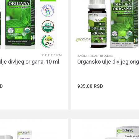
1111111111244
ZAČINI I PIKANTNI DODACI
je divljeg origana, 10 ml
Organsko ulje divljeg ori
D
935,00
RSD
Dodaj u korpu
Dodaj u ko