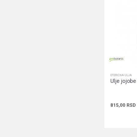
ETERIČNA ULJA
Ulje jojob
815,00
RSD