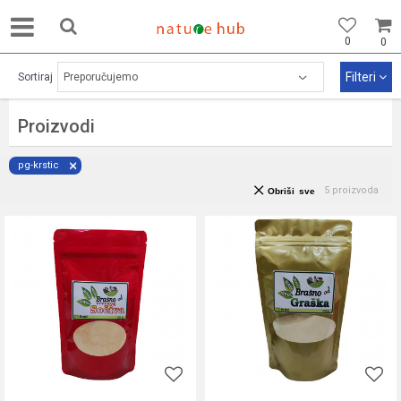
0
0
Filteri
Sortiraj
Proizvodi
pg-krstic
5
proizvoda
Obriši sve