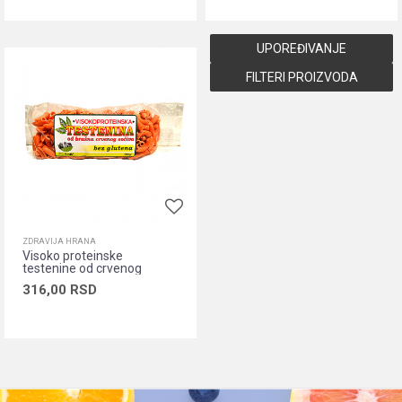
Dodaj u korpu
Dodaj u korpu
UPOREĐIVANJE
FILTERI PROIZVODA
ZDRAVIJA HRANA
Visoko proteinske
testenine od crvenog
sočiva, 200g
316,00
RSD
Dodaj u korpu