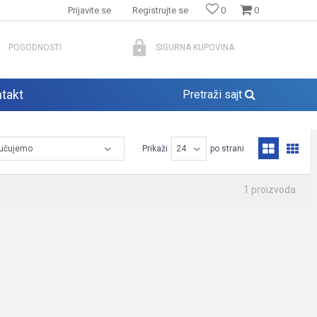
Prijavite se
Registrujte se
0
0
POGODNOSTI
SIGURNA KUPOVINA
takt
Pretraži sajt
Prikaži
po strani
1
proizvoda