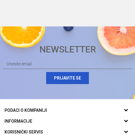
NEWSLETTER
PRIJAVITE SE
PODACI O KOMPANIJI
Biomarket plus d.o.o.
INFORMACIJE
O nama
KORISNIČKI SERVIS