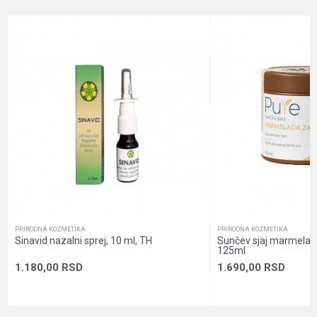
Brend
Pure
Email
Dobavljač
Veleprodaja
Način proizvodnje
Vegan, Vegetarian
Poruka
Namena
Koža, Koža ruke, Koža telo
Nutritivne informacije
Visok nivo minerala
Oblik pakovanja
Kartonska kutija
Pol
Unisex
POŠALJI
Sadržaj pakovanja
Melem
PRIRODNA KOZMETIKA
PRIRODNA KOZMETIKA
Sinavid nazalni sprej, 10 ml, TH
Sunčev sjaj marmelada
125ml
1.180,00
RSD
1.690,00
RSD