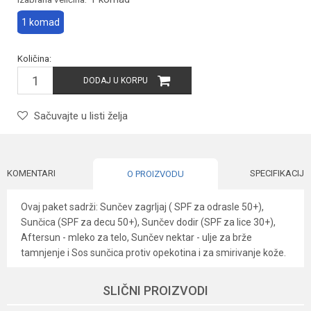
1 komad
Količina:
DODAJ U KORPU
Sačuvajte u listi želja
KOMENTARI
SPECIFIKACIJA
O PROIZVODU
Ovaj paket sadrži: Sunčev zagrljaj ( SPF za odrasle 50+),
Sunčica (SPF za decu 50+), Sunčev dodir (SPF za lice 30+),
Aftersun - mleko za telo, Sunčev nektar - ulje za brže
tamnjenje i Sos sunčica protiv opekotina i za smirivanje kože.
Karakteristika
Vrednost
Ime/Nadimak
SLIČNI PROIZVODI
Kategorija
Prirodna kozmetika