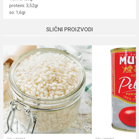
proteini: 3,52gr
so: 1,6gr
Karakteristika
Vrednost
Ime/Nadimak
SLIČNI PROIZVODI
Kategorija
Italijanska
Brend
Rummo
Email
Dobavljač
Veleprodaja
Način proizvodnje
Gluten-Free, Vegan, Vegetarian
Poruka
Namena
Čišćenje creva, Uzivanje
Nutritivne informacije
Visok nivo minerala
Oblik pakovanja
Pet kesa
Pol
Unisex
POŠALJI
Sadržaj pakovanja
Testenine