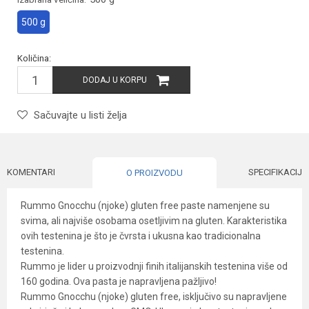
500 g
Količina:
DODAJ U KORPU
Sačuvajte u listi želja
KOMENTARI
SPECIFIKACIJA
O PROIZVODU
Rummo Gnocchu (njoke) gluten free paste namenjene su
svima, ali najviše osobama osetljivim na gluten. Karakteristika
ovih testenina je što je čvrsta i ukusna kao tradicionalna
testenina.
Rummo je lider u proizvodnji finih italijanskih testenina više od
160 godina. Ova pasta je napravljena pažljivo!
Rummo Gnocchu (njoke) gluten free, isključivo su napravljene