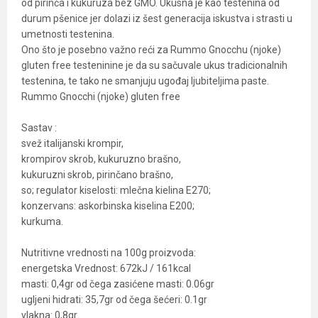
od pirinča i kukuruza bez GMO. Ukusna je kao testenina od
durum pšenice jer dolazi iz šest generacija iskustva i strasti u
umetnosti testenina.
Ono što je posebno važno reći za Rummo Gnocchu (njoke)
gluten free testeninine je da su sačuvale ukus tradicionalnih
testenina, te tako ne smanjuju ugođaj ljubiteljima paste.
Rummo Gnocchi (njoke) gluten free
Sastav :
svež italijanski krompir,
krompirov skrob, kukuruzno brašno,
kukuruzni skrob, pirinčano brašno,
so; regulator kiselosti: mlečna kielina E270;
konzervans: askorbinska kiselina E200;
kurkuma.
Nutritivne vrednosti na 100g proizvoda:
energetska Vrednost: 672kJ / 161kcal
masti: 0,4gr od čega zasićene masti: 0.06gr
ugljeni hidrati: 35,7gr od čega šećeri: 0.1gr
vlakna: 0,8gr