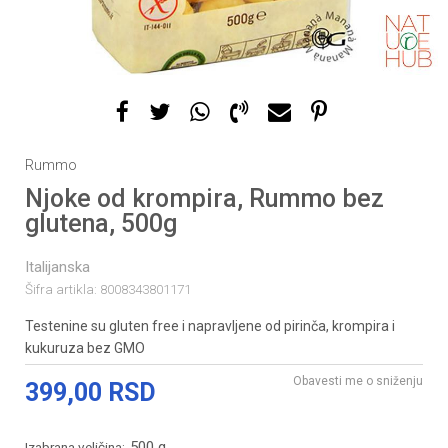
Rummo
Njoke od krompira, Rummo bez
glutena, 500g
Italijanska
Šifra artikla:
8008343801171
Testenine su gluten free i napravljene od pirinča, krompira i
kukuruza bez GMO
Obavesti me o sniženju
399,00
RSD
500 g
Izabrana veličina: