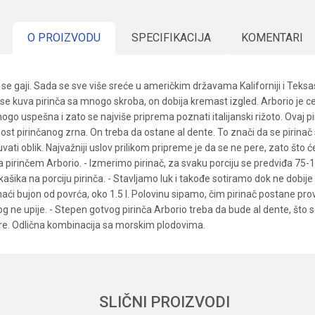
O PROIZVODU
SPECIFIKACIJA
KOMENTARI
e se gaji. Sada se sve više sreće u američkim državama Kaliforniji i Teks
d se kuva pirinča sa mnogo skroba, on dobija kremast izgled. Arborio je 
go uspešna i zato se najviše priprema poznati italijanski rižoto. Ovaj 
ost pirinčanog zrna. On treba da ostane al dente. To znači da se pirinač
vati oblik. Najvažniji uslov prilikom pripreme je da se ne pere, zato što ć
pirinčem Arborio. - Izmerimo pirinač, za svaku porciju se predviđa 75-100
kašika na porciju pirinča. - Stavljamo luk i takođe sotiramo dok ne dobij
 bujon od povrća, oko 1.5 l. Polovinu sipamo, čim pirinač postane pro
 ne upije. - Stepen gotvog pirinča Arborio treba da bude al dente, što s
re. Odlična kombinacija sa morskim plodovima.
st
Email
ska
SLIČNI PROIZVODI