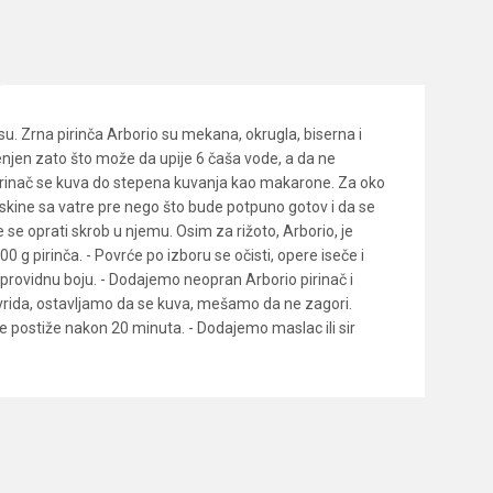
asu. Zrna pirinča Arborio su mekana, okrugla, biserna i
cenjen zato što može da upije 6 čaša vode, a da ne
pirinač se kuva do stepena kuvanja kao makarone. Za oko
 skine sa vatre pre nego što bude potpuno gotov i da se
e se oprati skrob u njemu. Osim za rižoto, Arborio, je
 g pirinča. - Povrće po izboru se očisti, opere iseče i
e providnu boju. - Dodajemo neopran Arborio pirinač i
vrida, ostavljamo da se kuva, mešamo da ne zagori.
e postiže nakon 20 minuta. - Dodajemo maslac ili sir