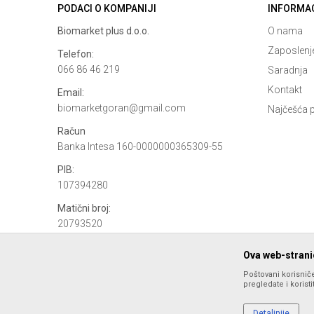
PODACI O KOMPANIJI
INFORMA
Biomarket plus d.o.o.
O nama
Zaposlenj
Telefon:
066 86 46 219
Saradnja
Kontakt
Email:
biomarketgoran@gmail.com
Najčešća p
Račun
Banka Intesa 160-0000000365309-55
PIB:
107394280
Matični broj:
20793520
Ova web-stranic
Poštovani korisniče
pregledate i korist
Detaljnije