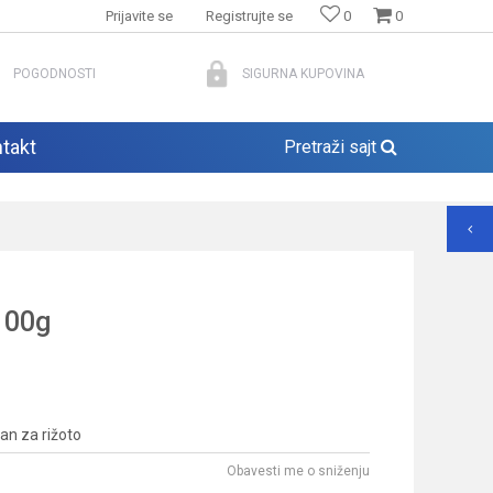
Prijavite se
Registrujte se
0
0
POGODNOSTI
SIGURNA KUPOVINA
takt
Pretraži sajt
 100g
lan za rižoto
Obavesti me o sniženju