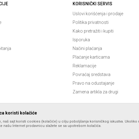
CIJE
KORISNIČKI SERVIS
Uslovi korišćenja i prodaje
e
Politika privatnosti
Kako pretražiti i kupiti
Isporuka
itanja
Načini plaćanja
Plaćanje karticama
Reklamacije
Povraćaj sredstava
Pravo na odustajanje
Zamena artikla za drugi
a koristi kolačiće
, naš sajt koristi cookies (kolačiće) u cilju poboljšanja korisničkog iskustva. Ukoliko 
ite našu Internet prodavnicu slažete se sa upotrebom kolačića.