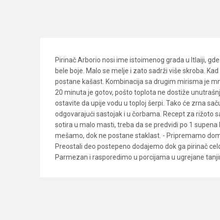
Pirinač Arborio nosi ime istoimenog grada u Itlaiji, gd
bele boje. Malo se melje i zato sadrži više skroba. Ka
postane kašast. Kombinacija sa drugim mirisma je mno
20 minuta je gotov, pošto toplota ne dostiže unutrašnj
ostavite da upije vodu u toploj šerpi. Tako će zrna saču
odgovarajući sastojak i u čorbama. Recept za rižoto sa 
sotira u malo masti, treba da se predvidi po 1 supena 
mešamo, dok ne postane staklast. - Pripremamo domaći
Preostali deo postepeno dodajemo dok ga pirinač celog
Parmezan i rasporedimo u porcijama u ugrejane tanji
Karakteristika
Vredno
Ime/Nadimak
Kategorija
Italijan
Brend
Rinfuz
Poruka