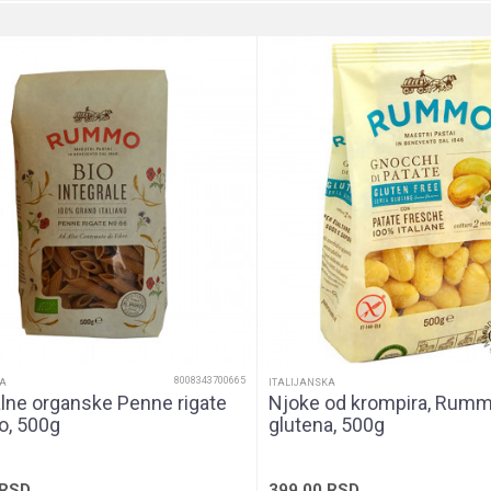
daja
toze, Gluten-Free, Vegan, Vegetarian
, Vitalnost
ti (manje od 0,5g na 100g), bez šećera (manje od 0,5g na 100g)
kesa
8008343700665
KA
ITALIJANSKA
alne organske Penne rigate
Njoke od krompira, Rum
, 500g
glutena, 500g
RSD
399,00
RSD