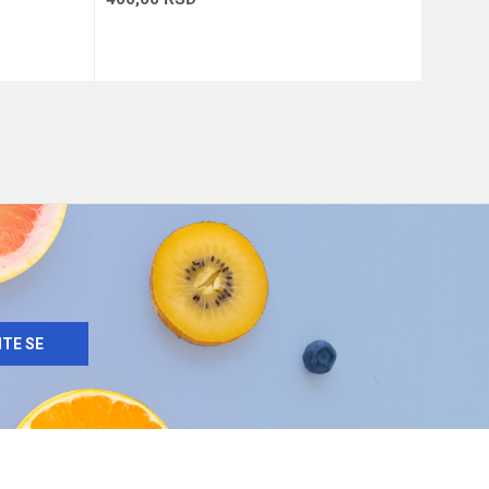
u
Dodaj u korpu
ITE SE