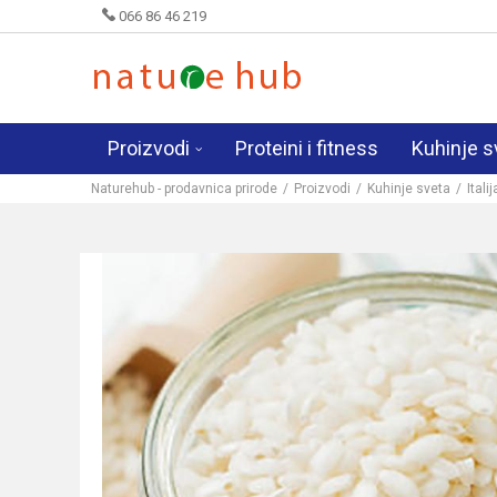
066 86 46 219
Proizvodi
Proteini i fitness
Kuhinje s
Naturehub - prodavnica prirode
Proizvodi
Kuhinje sveta
Itali