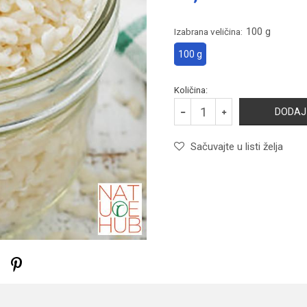
100 g
Izabrana veličina:
100 g
Količina:
DODAJ
Sačuvajte u listi želja