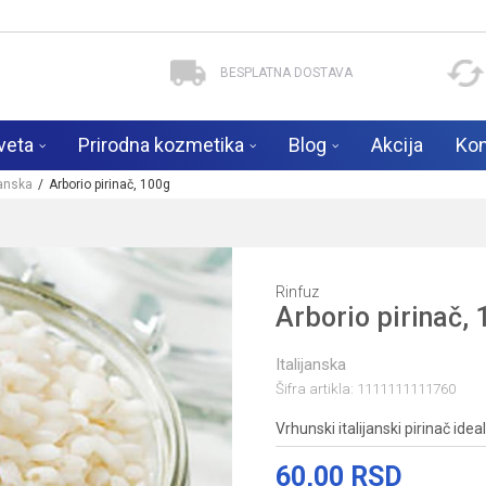
BESPLATNA DOSTAVA
veta
Prirodna kozmetika
Blog
Akcija
Kon
janska
Arborio pirinač, 100g
Rinfuz
Arborio pirinač,
Italijanska
Šifra artikla:
1111111111760
Vrhunski italijanski pirinač idea
60,00
RSD