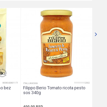
ITALIJANS
Filipp
385,0
8008343801171
1111111112002
ITALIJANSKA
mo bez
Filippo Berio Tomato ricota pesto
sos 340g
400,00
RSD