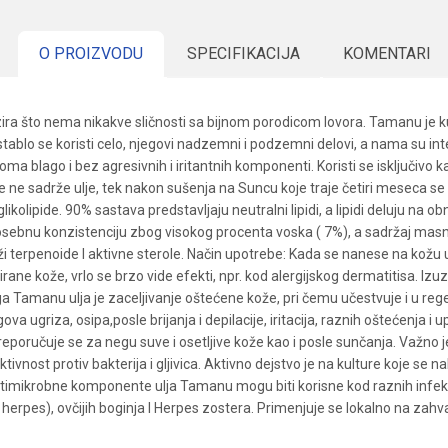
O PROIZVODU
SPECIFIKACIJA
KOMENTARI
ra što nema nikakve sličnosti sa bijnom porodicom lovora. Tamanu je kult
ablo se koristi celo, njegovi nadzemni i podzemni delovi, a nama su inte
a blago i bez agresivnih i iritantnih komponenti. Koristi se isključivo k
ne sadrže ulje, tek nakon sušenja na Suncu koje traje četiri meseca se p
 i glikolipide. 90% sastava predstavljaju neutralni lipidi, a lipidi deluju na
 posebnu konzistenciju zbog visokog procenta voska ( 7%), a sadržaj ma
drži terpenoide I aktivne sterole. Način upotrebe: Kada se nanese na kož
ritirane kože, vrlo se brzo vide efekti, npr. kod alergijskog dermatitisa.
Tamanu ulja je zaceljivanje oštećene kože, pri čemu učestvuje i u regenera
va ugriza, osipa,posle brijanja i depilacije, iritacija, raznih oštećenja i u
reporučuje se za negu suve i osetljive kože kao i posle sunčanja. Važno je
ivnost protiv bakterija i gljivica. Aktivno dejstvo je na kulture koje se 
 Antimikrobne komponente ulja Tamanu mogu biti korisne kod raznih infekci
i herpes), ovčijih boginja I Herpes zostera. Primenjuje se lokalno na zahv