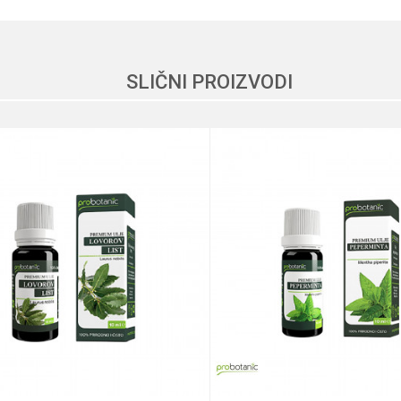
Vrednost
Email
Eterična ulja
Ettera
SLIČNI PROIZVODI
Terra co
Vegan, Vegetarian
Opekotine, Osetljiva koža, Psorijaza
Visok nivo minerala
Bočica ulje
Unisex
Ulje