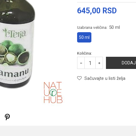
645,00
RSD
50 ml
Izabrana veličina:
50 ml
Količina:
DODAJ
Sačuvajte u listi želja