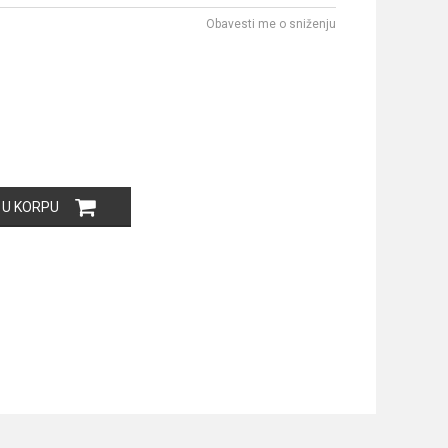
Obavesti me o sniženju
 U KORPU