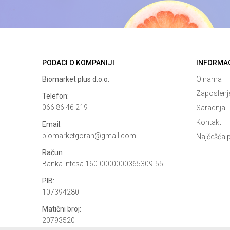
PODACI O KOMPANIJI
INFORMA
Biomarket plus d.o.o.
O nama
Zaposlenj
Telefon:
066 86 46 219
Saradnja
Kontakt
Email:
biomarketgoran@gmail.com
Najčešća p
Račun
Banka Intesa 160-0000000365309-55
PIB:
107394280
Matični broj:
20793520