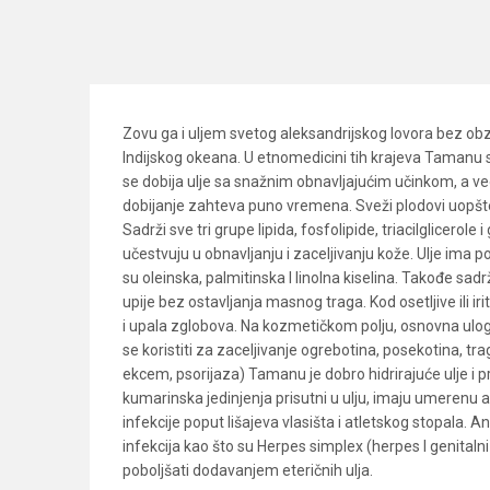
Zovu ga i uljem svetog aleksandrijskog lovora bez obzi
Indijskog okeana. U etnomedicini tih krajeva Tamanu st
se dobija ulje sa snažnim obnavljajućim učinkom, a veom
dobijanje zahteva puno vremena. Sveži plodovi uopšte 
Sadrži sve tri grupe lipida, fosfolipide, triacilglicerole
učestvuju u obnavljanju i zaceljivanju kože. Ulje ima
su oleinska, palmitinska I linolna kiselina. Takođe sa
upije bez ostavljanja masnog traga. Kod osetljive ili i
i upala zglobova. Na kozmetičkom polju, osnovna uloga 
se koristiti za zaceljivanje ogrebotina, posekotina, trago
ekcem, psorijaza) Tamanu je dobro hidrirajuće ulje i p
kumarinska jedinjenja prisutni u ulju, imaju umerenu akt
infekcije poput lišajeva vlasišta i atletskog stopala.
infekcija kao što su Herpes simplex (herpes I genitaln
poboljšati dodavanjem eteričnih ulja.