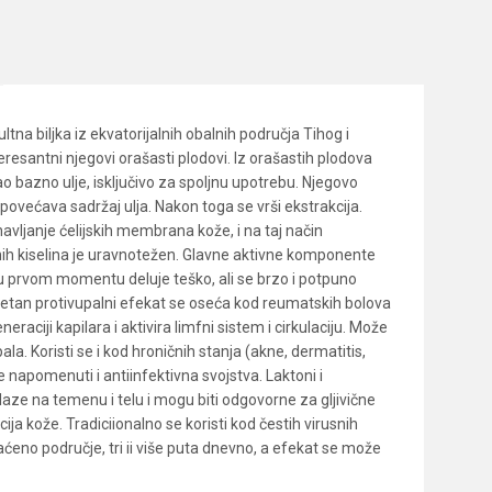
na biljka iz ekvatorijalnih obalnih područja Tihog i
resantni njegovi orašasti plodovi. Iz orašastih plodova
ao bazno ulje, isključivo za spoljnu upotrebu. Njegovo
ovećava sadržaj ulja. Nakon toga se vrši ekstrakcija.
 obnavljanje ćelijskih membrana kože, i na taj način
snih kiselina je uravnotežen. Glavne aktivne komponente
u u prvom momentu deluje teško, ali se brzo i potpuno
 Izuzetan protivupalni efekat se oseća kod reumatskih bolova
ciji kapilara i aktivira limfni sistem i cirkulaciju. Može
pala. Koristi se i kod hroničnih stanja (akne, dermatitis,
 napomenuti i antiinfektivna svojstva. Laktoni i
nalaze na temenu i telu i mogu biti odgovorne za gljivične
ja kože. Tradiciionalno se koristi kod čestih virusnih
aćeno područje, tri ii više puta dnevno, a efekat se može