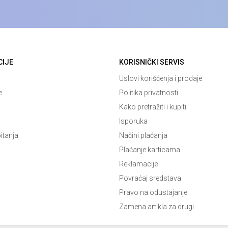
CIJE
KORISNIČKI SERVIS
Uslovi korišćenja i prodaje
e
Politika privatnosti
Kako pretražiti i kupiti
Isporuka
itanja
Načini plaćanja
Plaćanje karticama
Reklamacije
Povraćaj sredstava
Pravo na odustajanje
Zamena artikla za drugi