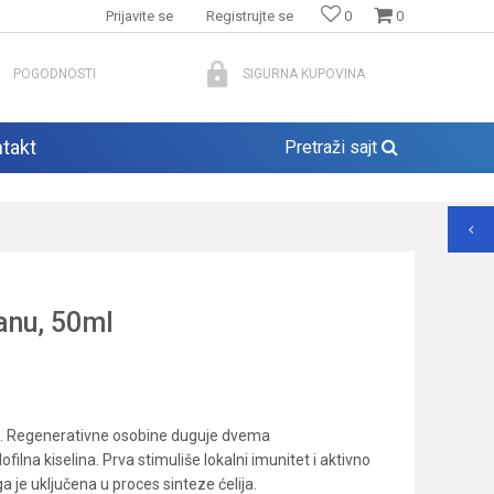
Prijavite se
Registrujte se
0
0
POGODNOSTI
SIGURNA KUPOVINA
takt
Pretraži sajt
anu, 50ml
. Regenerativne osobine duguje dvema
filna kiselina. Prva stimuliše lokalni imunitet i aktivno
a je uključena u proces sinteze ćelija.