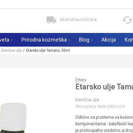
BESPLATNA DOSTAVA
veta
Prirodna kozmetika
Blog
Akcija
Kon
Eterična ulja
Etarsko ulje Tamanu, 50ml
Ettera
Etarsko ulje Tam
Eterična ulja
Šifra artikla:
8606109321019
Odlično za probleme sa kožom
komponentama - kalofiloid i kalo
je protivupalno sredstvo, a drug