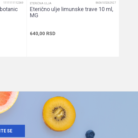
1111111112369
8606105262927
ETERIČNA ULJA
obotanic
Eterično ulje limunske trave 10 ml,
MG
640,00
RSD
u
Dodaj u korpu
ITE SE