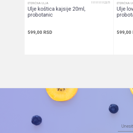
1111111112371
ETERIČNA ULJA
ETERIČNA U
Ulje koštica kajsije 20ml,
Ulje lo
probotanic
probot
599,00
RSD
599,00
Dodaj u korpu