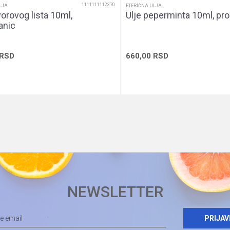
1111111112370
LJA
ETERIČNA ULJA
vorovog lista 10ml,
Ulje peperminta 10ml, pr
anic
RSD
660,00
RSD
Dodaj u korpu
Dodaj u korp
NEWSLETTER
PRIJAV