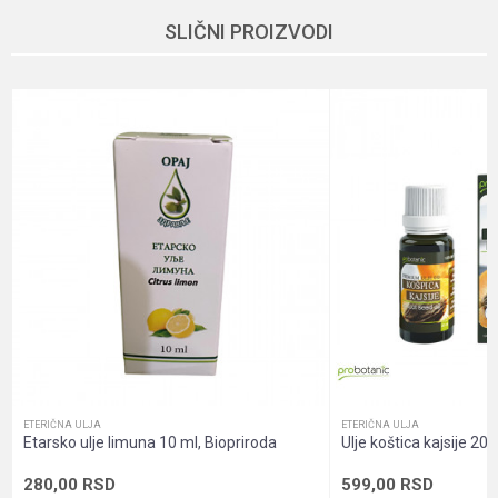
Ime/Nadimak
SLIČNI PROIZVODI
Kategorija
Eterična ulja
Brend
Oraj
Email
Dobavljač
Biopriroda
Način proizvodnje
Non Gmo
Poruka
Gastritis, Prehlada, Upala sinusa,
Namena
Varenje
Nutritivne
Visok nivo minerala
informacije
Oblik pakovanja
Bočica sa kapima
POŠALJI
Pol
Unisex
Sadržaj pakovanja
Ulje
ETERIČNA ULJA
ETERIČNA ULJA
Etarsko ulje limuna 10 ml, Biopriroda
Ulje koštica kajsije 20
280,00
RSD
599,00
RSD