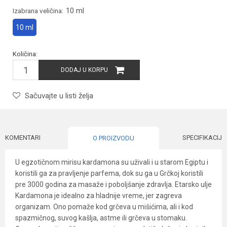
10 ml
Izabrana veličina:
10 ml
Količina:
DODAJ U KORPU
Sačuvajte u listi želja
KOMENTARI
SPECIFIKACIJA
O PROIZVODU
U egzotičnom mirisu kardamona su uživali i u starom Egiptu i
koristili ga za pravljenje parfema, dok su ga u Grčkoj koristili
pre 3000 godina za masaže i poboljšanje zdravlja. Etarsko ulje
Kardamona je idealno za hladnije vreme, jer zagreva
organizam. Ono pomaže kod grčeva u mišićima, ali i kod
spazmičnog, suvog kašlja, astme ili grčeva u stomaku.