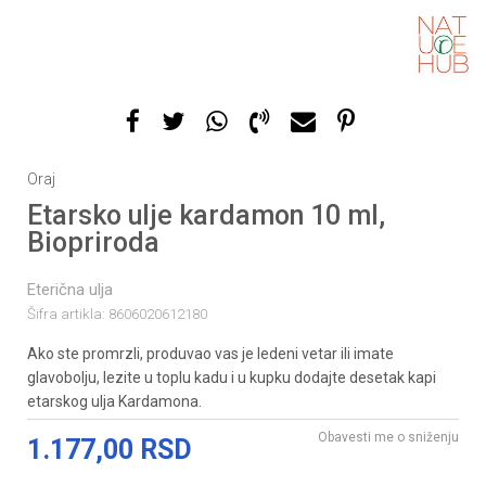
Oraj
Etarsko ulje kardamon 10 ml,
Biopriroda
Eterična ulja
Šifra artikla:
8606020612180
Ako ste promrzli, produvao vas je ledeni vetar ili imate
glavobolju, lezite u toplu kadu i u kupku dodajte desetak kapi
etarskog ulja Kardamona.
Obavesti me o sniženju
1.177,00
RSD