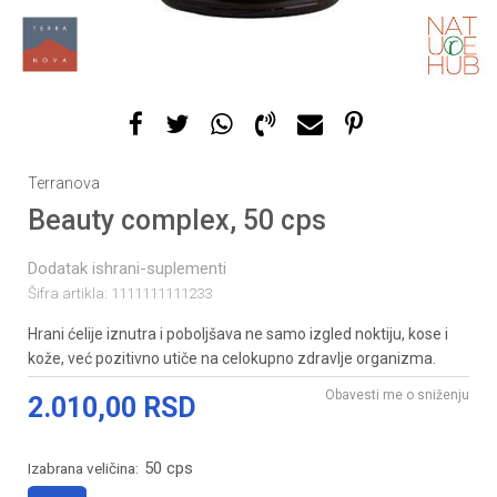
Terranova
Beauty complex, 50 cps
Dodatak ishrani-suplementi
Šifra artikla:
1111111111233
Hrani ćelije iznutra i poboljšava ne samo izgled noktiju, kose i
kože, već pozitivno utiče na celokupno zdravlje organizma.
Obavesti me o sniženju
2.010,00
RSD
50 cps
Izabrana veličina: