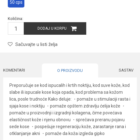
50 cps
Količina:
DODAJ U KORPU
Sačuvajte u listi želja
KOMENTARI
SASTAV
O PROIZVODU
Preporučuje se kod ispucalih i krtih noktiju, kod suve kože, kod
slabe iIi ispucale kose koja opada, kod problema sa kožom
lica, posle trudnoće Kako deluje: ・pomaže u stimulaciji rasta i
sjaja kose i noktiju ・pomaže opštem zdravlju ćelija kože ・
pomaže u proizvodnji i izgradnji kolagena, čime povećava
elastičnost kože i njenu obnovu ・sprečava preranu pojavu
sede kose ・pospešuje regeneraciju kože, zarastanje rana i
otklanjanje akni ・pomaže da koža izgleda gipko