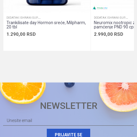
Sadržaj pakovanja
Tabelete za žvakanje
D
ODATAK ISHRANI-SUPLEMENTI
D
ODATAK ISHRANI-SUPLEMENTI
Trankilisate day Hormon sreće, Milpharm,
Neuromix nootropic za 
20 tbl
pamćenje PND 90 cps
1.290,00
RSD
2.990,00
RSD
NEWSLETTER
PRIJAVITE SE