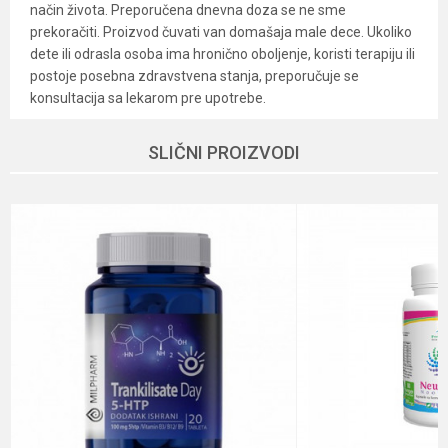
način života. Preporučena dnevna doza se ne sme
prekoračiti. Proizvod čuvati van domašaja male dece. Ukoliko
dete ili odrasla osoba ima hronično oboljenje, koristi terapiju ili
postoje posebna zdravstvena stanja, preporučuje se
konsultacija sa lekarom pre upotrebe.
Karakteristika
Vrednost
Ime/Nadimak
SLIČNI PROIZVODI
Kategorija
Dodatak ishrani-suplementi
Dobavljač
Veleprodaja
Email
Način proizvodnje
Vegan, Vegetarian
Čišćenje creva, Lenja creva,
Poruka
Namena
Nadutost
Nutritivne
Visok nivo minerala
informacije
Oblik pakovanja
Bočica sa tabletama
Pol
Deca
POŠALJI