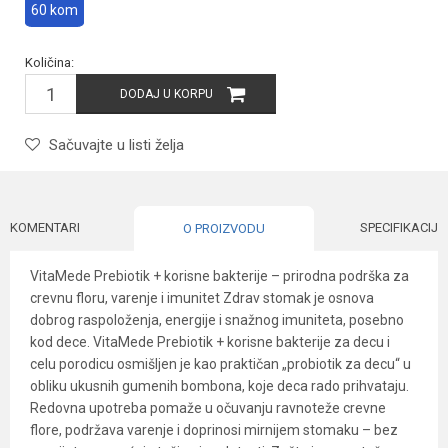
60 kom
Količina:
DODAJ U KORPU
Sačuvajte u listi želja
KOMENTARI
SPECIFIKACIJA
O PROIZVODU
VitaMede Prebiotik + korisne bakterije – prirodna podrška za
crevnu floru, varenje i imunitet Zdrav stomak je osnova
dobrog raspoloženja, energije i snažnog imuniteta, posebno
kod dece. VitaMede Prebiotik + korisne bakterije za decu i
celu porodicu osmišljen je kao praktičan „probiotik za decu“ u
obliku ukusnih gumenih bombona, koje deca rado prihvataju.
Redovna upotreba pomaže u očuvanju ravnoteže crevne
flore, podržava varenje i doprinosi mirnijem stomaku – bez