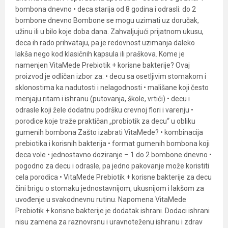
bombona dnevno • deca starija od 8 godina i odrasli: do 2
bombone dnevno Bombone se mogu uzimati uz doručak,
užinu ili u bilo koje doba dana. Zahvaljujući prijatnom ukusu,
deca ih rado prihvataju, pa je redovnost uzimanja daleko
lakša nego kod klasičnih kapsula ili praškova. Kome je
namenjen VitaMede Prebiotik + korisne bakterije? Ovaj
proizvod je odličan izbor za: • decu sa osetljivim stomakom i
sklonostima ka nadutosti i nelagodnosti • mališane koji često
menjaju ritam i ishranu (putovanja, škole, vrtići) • decu i
odrasle koji žele dodatnu podršku crevnoj flori i varenju •
porodice koje traže praktičan „probiotik za decu“ u obliku
gumenih bombona Zašto izabrati VitaMede? • kombinacija
prebiotika i korisnih bakterija • format gumenih bombona koji
deca vole • jednostavno doziranje – 1 do 2 bombone dnevno •
pogodno za decu i odrasle, pa jedno pakovanje može koristiti
cela porodica • VitaMede Prebiotik + korisne bakterije za decu
čini brigu o stomaku jednostavnijom, ukusnijom i lakšom za
uvođenje u svakodnevnu rutinu. Napomena VitaMede
Prebiotik + korisne bakterije je dodatak ishrani. Dodaci ishrani
nisu zamena za raznovrsnu i uravnoteženu ishranu i zdrav