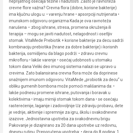
neprijatnog osećaja težine i nadutosti. Zašto je ravnoteža
crevne flore važna? Crevna flora (dobre, korisne bakterije)
ima ključnu ulogu u: • varenju hrane • apsorpciji nutrijenata •
imunskom odgovoru organizma Kada je ova ravnoteža
narušena – zbog ishrane, stresa, promena okruženja ili
terapija – mogu se javiti nadutost, nelagodnost i osetljiv
stomak. VitaMede Prebiotik + korisne bakterije za decu sadrži
kombinaciju prebiotika (hrane za dobre bakterije) i korisnih
bakterija, osmišljenu da blago podrži: • zdravu crevnu
mikrofloru • lakše varenje • osećaj udobnosti u stomaku
tokom dana Veliki deo imunog sistema nalazi se upravo u
crevima. Zato balansirana crevna flora može da doprinese
snažnijem imunom odgovoru. VitaMede „probiotik za decu“ u
obliku gumenih bombona može pomoći mališanima da: •
lakše podnesu promene ishrane, putovanja i boravak u
kolektivima • imaju mirniji stomak tokom dana • se osećaju
rasterećenije, laganije i zadovoljnije Uz zdraviju probavu, dete
je vedrije, aktivnije i spremnije za igru, školu i svakodnevne
izazove. Jednostavna upotreba za svakodnevnu brigu
Pakovanje je dizajnirano za 20 dana upotrebe uz redovnu,
dnevnu rutinu. Preporučena upotreba: • deca do 8 godina: 1