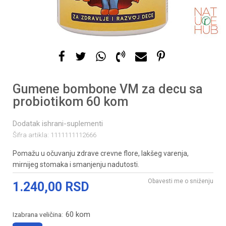
Gumene bombone VM za decu sa
probiotikom 60 kom
Dodatak ishrani-suplementi
Šifra artikla:
1111111112666
Pomažu u očuvanju zdrave crevne flore, lakšeg varenja,
mirnijeg stomaka i smanjenju nadutosti.
Obavesti me o sniženju
1.240,00
RSD
60 kom
Izabrana veličina: