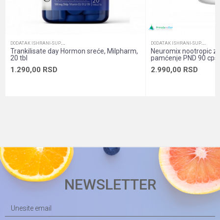
Sadržaj pakovanja
Tabelete za žvakanje
POŠALJI
D
ODATAK ISHRANI-SUPLEMENTI
D
ODATAK ISHRANI-SUPLEMENTI
Trankilisate day Hormon sreće, Milpharm,
Neuromix nootropic za 
20 tbl
pamćenje PND 90 cps
1.290,00
RSD
2.990,00
RSD
NEWSLETTER