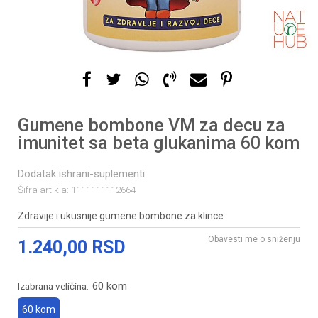
Gumene bombone VM za decu za
imunitet sa beta glukanima 60 kom
Dodatak ishrani-suplementi
Šifra artikla:
1111111112664
Zdravije i ukusnije gumene bombone za klince
Obavesti me o sniženju
1.240,00
RSD
60 kom
Izabrana veličina:
60 kom