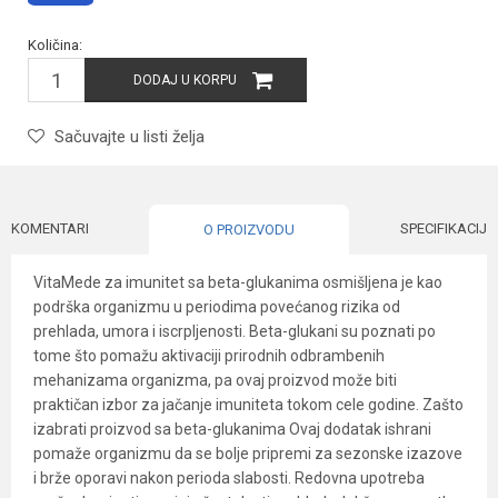
Količina:
DODAJ U KORPU
Sačuvajte u listi želja
KOMENTARI
SPECIFIKACIJA
O PROIZVODU
VitaMede za imunitet sa beta-glukanima osmišljena je kao
podrška organizmu u periodima povećanog rizika od
prehlada, umora i iscrpljenosti. Beta-glukani su poznati po
tome što pomažu aktivaciji prirodnih odbrambenih
mehanizama organizma, pa ovaj proizvod može biti
praktičan izbor za jačanje imuniteta tokom cele godine. Zašto
izabrati proizvod sa beta-glukanima Ovaj dodatak ishrani
pomaže organizmu da se bolje pripremi za sezonske izazove
i brže oporavi nakon perioda slabosti. Redovna upotreba