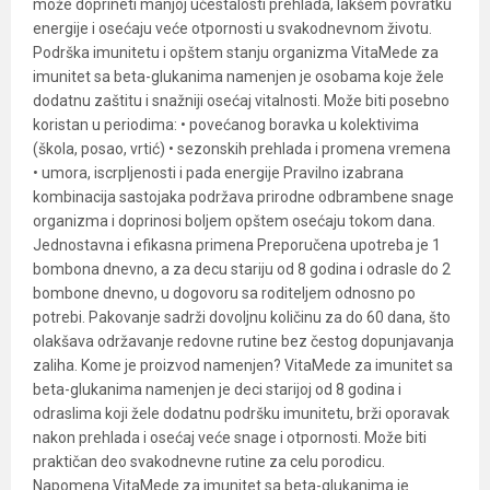
može doprineti manjoj učestalosti prehlada, lakšem povratku
energije i osećaju veće otpornosti u svakodnevnom životu.
Podrška imunitetu i opštem stanju organizma VitaMede za
imunitet sa beta-glukanima namenjen je osobama koje žele
dodatnu zaštitu i snažniji osećaj vitalnosti. Može biti posebno
koristan u periodima: • povećanog boravka u kolektivima
(škola, posao, vrtić) • sezonskih prehlada i promena vremena
• umora, iscrpljenosti i pada energije Pravilno izabrana
kombinacija sastojaka podržava prirodne odbrambene snage
organizma i doprinosi boljem opštem osećaju tokom dana.
Jednostavna i efikasna primena Preporučena upotreba je 1
bombona dnevno, a za decu stariju od 8 godina i odrasle do 2
bombone dnevno, u dogovoru sa roditeljem odnosno po
potrebi. Pakovanje sadrži dovoljnu količinu za do 60 dana, što
olakšava održavanje redovne rutine bez čestog dopunjavanja
zaliha. Kome je proizvod namenjen? VitaMede za imunitet sa
beta-glukanima namenjen je deci starijoj od 8 godina i
odraslima koji žele dodatnu podršku imunitetu, brži oporavak
nakon prehlada i osećaj veće snage i otpornosti. Može biti
praktičan deo svakodnevne rutine za celu porodicu.
Napomena VitaMede za imunitet sa beta-glukanima je