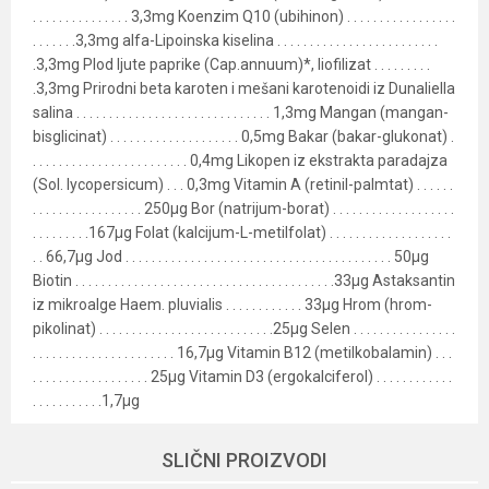
. . . . . . . . . . . . . . . 3,3mg Koenzim Q10 (ubihinon) . . . . . . . . . . . . . . . . .
. . . . . . .3,3mg alfa-Lipoinska kiselina . . . . . . . . . . . . . . . . . . . . . . . . .
.3,3mg Plod ljute paprike (Cap.annuum)*, liofilizat . . . . . . . . .
.3,3mg Prirodni beta karoten i mešani karotenoidi iz Dunaliella
salina . . . . . . . . . . . . . . . . . . . . . . . . . . . . . . 1,3mg Mangan (mangan-
bisglicinat) . . . . . . . . . . . . . . . . . . . . 0,5mg Bakar (bakar-glukonat) .
. . . . . . . . . . . . . . . . . . . . . . . . 0,4mg Likopen iz ekstrakta paradajza
(Sol. lycopersicum) . . . 0,3mg Vitamin A (retinil-palmtat) . . . . . .
. . . . . . . . . . . . . . . . . 250µg Bor (natrijum-borat) . . . . . . . . . . . . . . . . . . .
. . . . . . . . .167µg Folat (kalcijum-L-metilfolat) . . . . . . . . . . . . . . . . . . .
. . 66,7µg Jod . . . . . . . . . . . . . . . . . . . . . . . . . . . . . . . . . . . . . . . . . 50µg
Biotin . . . . . . . . . . . . . . . . . . . . . . . . . . . . . . . . . . . . . . . .33µg Astaksantin
iz mikroalge Haem. pluvialis . . . . . . . . . . . . 33µg Hrom (hrom-
pikolinat) . . . . . . . . . . . . . . . . . . . . . . . . . . .25µg Selen . . . . . . . . . . . . . . . .
. . . . . . . . . . . . . . . . . . . . . . 16,7µg Vitamin B12 (metilkobalamin) . . .
. . . . . . . . . . . . . . . . . . 25µg Vitamin D3 (ergokalciferol) . . . . . . . . . . . .
. . . . . . . . . . .1,7µg
Karakteristika
Vrednost
Ime/Nadimak
SLIČNI PROIZVODI
Kategorija
Dodatak ishrani-suplementi