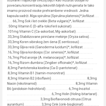
očuvane i najsličnije svežoj biljci i kao rezultat dobijamo
povećanu koncentraciju lekovitih biljnih nutrujenata te tako
imamo proizvod visoke prehrambene vrednosti. Jedna
kapsula sadrži: Alga spirulina (Spirulina platensis)*,liofilizat . . .
. . . . 66,7mg Sok i list cvekle (Beta vulgaris)*, liofilizat . . . . . . . . . .
. 50mg Vitamin E (D-alfa-tokoferil sukcinat). . . . . . . . . . . . . .
.101mg Vitamin C (Ca-askorbat, Mg-askorbat) . . . . . . . . . . .
.33,3mg Stabilizovane pirinčane mekinje (Oryza sativa). . . . .
.33,3mg Koren sibirskog žen-šena (E.senticosus) . . . . . . . . .
.33,3mg Gljiva reiši (Ganoderma lucidum)*, liofilizat. . . . . . . .
.16,7mg Gljiva kordiceps (Cor. sinensis)*, liofilizat . . . . . . . . .
.16,7mg Plod aronije (A. melanocarpa)*, liofilizat . . . . . . . . . .
.16,7mg Rizom đumbira (Zingiber officinale)*, liofilizat . . . . . . .
.8,3mg Pantotenska kiselina (Ca-D-pantotenat) . . . . . . . . . . .
.8,3mg Vitamin B1 (tiamin-mononitrat) . . . . . . . . . . . . . . . . . .
.8,3mg Vitamin B2 (riboflavin) . . . . . . . . . . . . . . . . . . . . . . . . . 8,3mg
Niacin (nikotinamid) . . . . . . . . . . . . . . . . . . . . . . . . . . . 8,3mg Vitamin
B6 (piridoksin-hidrohlorid) . . . . . . . . . . . . . . . . 6,7mg Inozitol . . . . . .
. . . . . . . . . . . . . . . . . . . . . . . . . . . . . . . .6,7mg Holin (Holing-bitartarat) .
. . . . . . . . . . . . . . . . . . . . . . . .3,3mg Bioflavonoidi citrusa (Citrus
aurantium) . . . . . . . . . . . . 3,3mg Cink (cink-bisglicinat) . . . . . . . . . . .