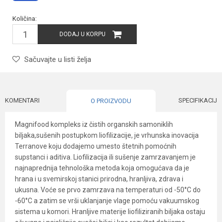
Količina:
DODAJ U KORPU
Sačuvajte u listi želja
KOMENTARI
SPECIFIKACIJA
O PROIZVODU
Magnifood kompleks iz čistih organskih samoniklih
biljaka,sušenih postupkom liofilizacije, je vrhunska inovacija
Terranove koju dodajemo umesto štetnih pomoćnih
supstanci i aditiva. Liofilizacija ili sušenje zamrzavanjem je
najnaprednija tehnološka metoda koja omogućava da je
hrana i u svemirskoj stanici prirodna, hranljiva, zdrava i
ukusna. Voće se prvo zamrzava na temperaturi od -50°C do
-60°C a zatim se vrši uklanjanje vlage pomoću vakuumskog
sistema u komori. Hranljive materije liofiliziranih biljaka ostaju