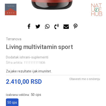
Terranova
Living multivitamin sport
Dodatak ishrani-suplementi
Šifra artikla:
1111111111836
Za jake rezultate i jak imunitet.
Obavesti me o sniženju
2.410,00
RSD
50 cps
Izabrana veličina:
50 cps