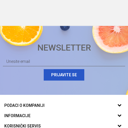
NEWSLETTER
PRIJAVITE SE
PODACI O KOMPANIJI
Biomarket plus d.o.o.
INFORMACIJE
O nama
KORISNIČKI SERVIS