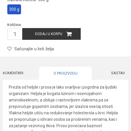
300 g
Količina:
DODAJ U KORPU
Sačuvajte u listi želja
KOMENTARI
SASTAV
O PROIZVODU
Prezla od heljde i prosa je lako svarljiva i pogodna za ljudski
organizam. Heljda je bogata lizinom i esencijalnom
aminokiselinom, a obiluje i rastvorljivim vlaknima pa se
preporučuje gojaznim osobama, jer izaziva osećaj sitosti.
Vlakna heljde utiču na redukovanje holesterola u krvi. Heljda
se preporučuje u ishrani osoba sa proširenim venama, kao i
za jačanje vezivnog tkiva. Proso povećava baznost