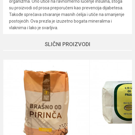
organizma. Ono utiče na ravnomerno lučenje insulina, stoga
su proizvodi od prosa preporučeni kao prevencija dijabetesa.
Takođe sprečava stvaranje masnih ćelija i utiče na smanjenje
postojećih. Ova prezla je izuzetno bogata mineralima i
vlaknima i lako je svarljiva.
Karakteristika
Vrednost
Ime/Nadimak
SLIČNI PROIZVODI
Kategorija
Brašno, mekinje i griz
Brend
Aleksandrija
Email
Dobavljač
Veleprodaja
Način proizvodnje
Gluten-Free, Non Gmo, Vegan
Poruka
Namena
Holesterol, Nadutost, Varenje
Nutritivne informacije
Visok nivo minerala
Oblik pakovanja
Pet kesa
Pol
Unisex
POŠALJI