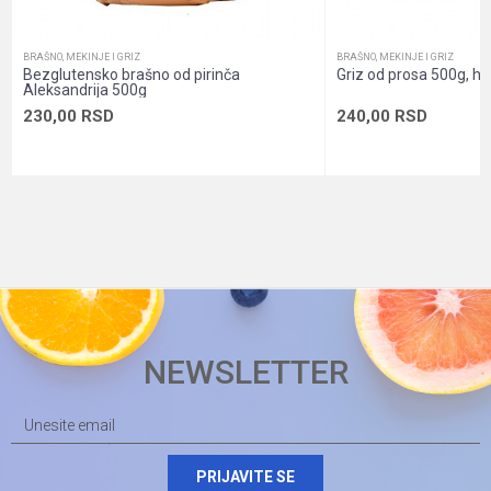
Sadržaj pakovanja
Griz
BRAŠNO, MEKINJE I GRIZ
BRAŠNO, MEKINJE I GRIZ
Bezglutensko brašno od pirinča
Griz od prosa 500g, h
Aleksandrija 500g
230,00
RSD
240,00
RSD
NEWSLETTER
PRIJAVITE SE