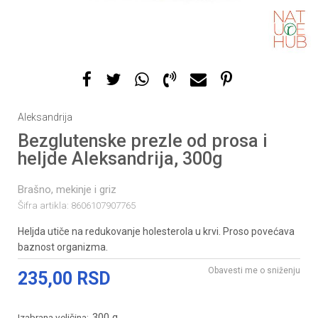
Aleksandrija
Bezglutenske prezle od prosa i
heljde Aleksandrija, 300g
Brašno, mekinje i griz
Šifra artikla:
8606107907765
Heljda utiče na redukovanje holesterola u krvi. Proso povećava
baznost organizma.
Obavesti me o sniženju
235,00
RSD
300 g
Izabrana veličina: