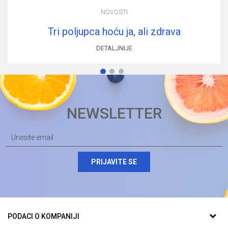
NOVOSTI
Tri poljupca hoću ja, ali zdrava
DETALJNIJE
1
2
3
NEWSLETTER
PRIJAVITE SE
PODACI O KOMPANIJI