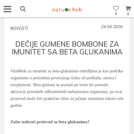
0
0
24.05.2026.
NOVOSTI
DEČIJE GUMENE BOMBONE ZA
IMUNITET SA BETA GLUKANIMA
VitaMede za imunitet sa beta-glukanima osmišljena je kao podrška
organizmu u periodima povećanog rizika od prehlada, umora i
iscrpljenosti. Beta-glukani su poznati po tome što pomažu
aktivaciji prirodnih odbrambenih mehanizama organizma, pa ovaj
proizvod može biti praktičan izbor za jačanje imuniteta tokom cele
godine.
Zašto izabrati proizvod sa beta-glukanima?