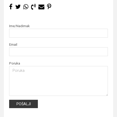
Ime/Nadimak
Email
Poruka
POŠALJI