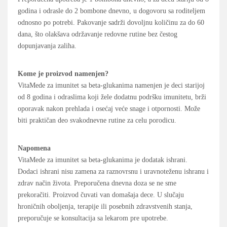
godina i odrasle do 2 bombone dnevno, u dogovoru sa roditeljem
odnosno po potrebi. Pakovanje sadrži dovoljnu količinu za do 60
dana, što olakšava održavanje redovne rutine bez čestog
dopunjavanja zaliha.
Kome je proizvod namenjen?
VitaMede za imunitet sa beta-glukanima namenjen je deci starijoj
od 8 godina i odraslima koji žele dodatnu podršku imunitetu, brži
oporavak nakon prehlada i osećaj veće snage i otpornosti. Može
biti praktičan deo svakodnevne rutine za celu porodicu.
Napomena
VitaMede za imunitet sa beta-glukanima je dodatak ishrani.
Dodaci ishrani nisu zamena za raznovrsnu i uravnoteženu ishranu i
zdrav način života. Preporučena dnevna doza se ne sme
prekoračiti. Proizvod čuvati van domašaja dece. U slučaju
hroničnih oboljenja, terapije ili posebnih zdravstvenih stanja,
preporučuje se konsultacija sa lekarom pre upotrebe.