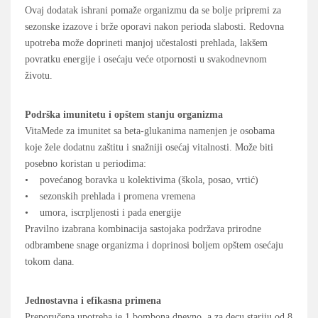
Ovaj dodatak ishrani pomaže organizmu da se bolje pripremi za
sezonske izazove i brže oporavi nakon perioda slabosti. Redovna
upotreba može doprineti manjoj učestalosti prehlada, lakšem
povratku energije i osećaju veće otpornosti u svakodnevnom
životu.
Podrška imunitetu i opštem stanju organizma
VitaMede za imunitet sa beta-glukanima namenjen je osobama
koje žele dodatnu zaštitu i snažniji osećaj vitalnosti. Može biti
posebno koristan u periodima:
• povećanog boravka u kolektivima (škola, posao, vrtić)
• sezonskih prehlada i promena vremena
• umora, iscrpljenosti i pada energije
Pravilno izabrana kombinacija sastojaka podržava prirodne
odbrambene snage organizma i doprinosi boljem opštem osećaju
tokom dana.
Jednostavna i efikasna primena
Preporučena upotreba je 1 bombona dnevno, a za decu stariju od 8