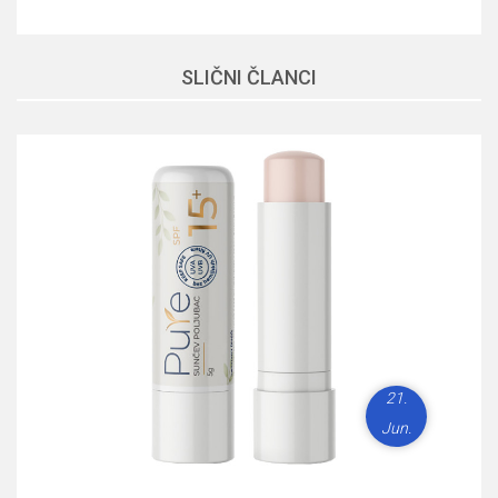
SLIČNI ČLANCI
21.
Jun.