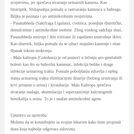
svojstvima, jer sprečava stvaranje urinarnih kamena. Kao
litotriptik, Shilapushpa pomaže u rastvaranju kamenca u bubregu.
Biljka je poznata i po antimikrobnim svojstvima.
- Pasanabheda (Sakifraga Ligulata), cvetnica, poseduje diuretičke,
demulcentne i antimikrobne osobine. Zbog visokog sadržaja sluzi,
Pasanabheda umiruje i štiti iritirano ili zapaljeno unutrašnje tkivo.
Kao diuretik, biljka pomaže da se izbaci majušno kamenje i sitan
šljunak tokom mokrenja.
- Mala kaltropa (Gokshura) je od pomoći u lečenju uro-genitalnih
bolesti kao što su bubrežni kamenac, infekcija bešike i druge
infekcije urinarnog trakta. Pomaže poboljšanju zdravlja i opšeg
stanja urinarnog trakta eliminacijom disurije (bolnog uriniranja ili
krvi prisutne u urinu) i kristalurije. Mala Kaltropa sprečava
stvaranje naslaga, akumulaciju i superzasićenje kalcinogenih
hemikalija u urinu. To je i snažan antimikrobni agens.
Uputstvo za upotrebu:
Molimo da se konsultujete sa svojim lekarom kako biste propisali
dozu koja najbolje odgovara uslovima.