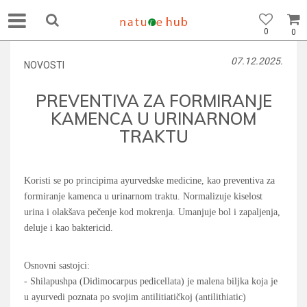
0
0
07.12.2025.
NOVOSTI
PREVENTIVA ZA FORMIRANJE
KAMENCA U URINARNOM
TRAKTU
Koristi se po principima ayurvedske medicine, kao preventiva za
formiranje kamenca u urinarnom traktu. Normalizuje kiselost
urina i olakšava pečenje kod mokrenja. Umanjuje bol i zapaljenja,
deluje i kao baktericid.
Osnovni sastojci:
- Shilapushpa (Didimocarpus pedicellata) je malena biljka koja je
u ayurvedi poznata po svojim antilitiatičkoj (antilithiatic)