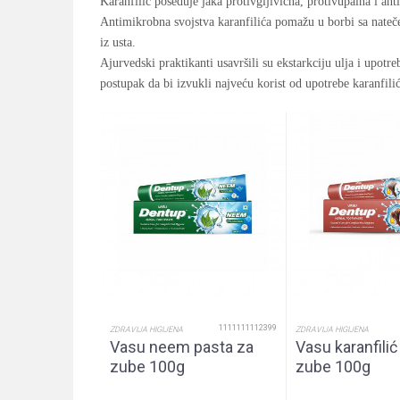
Karanfilić poseduje jaka protivgljivična, protivupalna i anti
Antimikrobna svojstva karanfilića pomažu u borbi sa nateč
iz usta.
Ajurvedski praktikanti usavršili su ekstarkciju ulja i upotr
postupak da bi izvukli najveću korist od upotrebe karanfili
1111111112399
ZDRAVIJA HIGIJENA
ZDRAVIJA HIGIJENA
Vasu neem pasta za
Vasu karanfilić
zube 100g
zube 100g