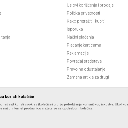
Uslovi korišćenja i prodaje
e
Politika privatnosti
Kako pretražiti i kupiti
Isporuka
itanja
Načini plaćanja
Plaćanje karticama
Reklamacije
Povraćaj sredstava
Pravo na odustajanje
Zamena artikla za drugi
a koristi kolačiće
, naš sajt koristi cookies (kolačiće) u cilju poboljšanja korisničkog iskustva. Ukoliko 
ite našu Internet prodavnicu slažete se sa upotrebom kolačića.
lika i samih cena, ali ne možemo garantovati da su sve informacije kompletne i
spoloživost robe možete proveriti pozivom Call Centra na 066 86 46 219