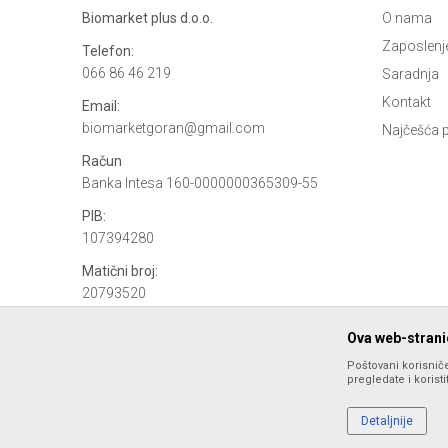
Biomarket plus d.o.o.
O nama
Zaposlenj
Telefon:
066 86 46 219
Saradnja
Kontakt
Email:
biomarketgoran@gmail.com
Najčešća p
Račun
Banka Intesa 160-0000000365309-55
PIB:
107394280
Matični broj:
20793520
Ova web-stranic
Poštovani korisniče
pregledate i korist
Detaljnije
Nastojimo da budemo što precizniji u opisu proizvoda, prikazu s
ponude i ne podrazumeva da su dostupni u svakom trenutku. Ra