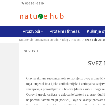
066 86 46 219
Proizvodi
Proteini i fitness
Kuhinje s
Naturehub - prodavnica prirode
Blog
Novosti
Svez dah, zdra
NOVOSTI
SVEZ 
Glavna aktivna supstanca koja se izoluje iz ovog aromatično
toga, eugenol ima i jaka antibakterijska i antiupalna svojst
smanjivanja preosetljivosti i bolova (desni i zubi). Stoga se
Osnovni uzrok karijesa je delovanje bakterija u usnoj duplj
na početku tamnu mrlju (tačkicu), koja se kasnije pretvara