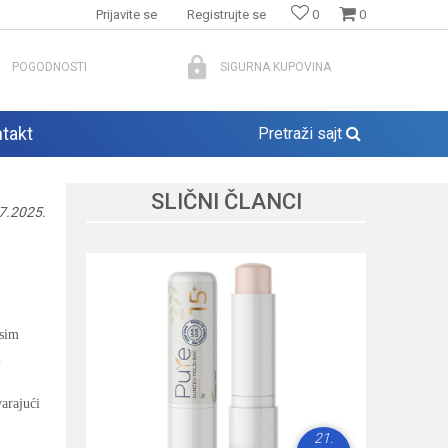
Prijavite se
Registrujte se
0
0
POGODNOSTI
SIGURNA KUPOVINA
takt
Pretraži sajt
SLIČNI ČLANCI
7.2025.
Osim
i
varajući
24.
21.