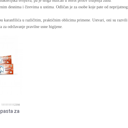
bakterijska svojstva, pa je stoga odličan u borbi protiv truljenja zuba.
enim desnima i čirevima u ustima. Odličan je za osobe koje pate od neprijatno
NOVOSTI
ebu karanfilića u različitim, praktičnim oblicima primene. Ustvari, oni su razvil
Nikad bolji poklon,
ća za održavanje pravilne usne higijene.
iz snova
DETALJNIJE
1111111112398
 pasta za