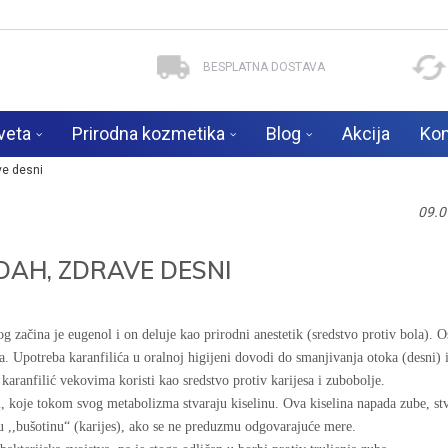
BESPLATNA DOSTAVA
veta
Prirodna kozmetika
Blog
Akcija
Kon
ve desni
09.0
DAH, ZDRAVE DESNI
g začina je eugenol i on deluje kao prirodni anestetik (sredstvo protiv bola). 
va. Upotreba karanfilića u oralnoj higijeni dovodi do smanjivanja otoka (desni) 
 karanfilić vekovima koristi kao sredstvo protiv karijesa i zubobolje.
i, koje tokom svog metabolizma stvaraju kiselinu. Ova kiselina napada zube, st
 u ,,bušotinu“ (karijes), ako se ne preduzmu odgovarajuće mere.