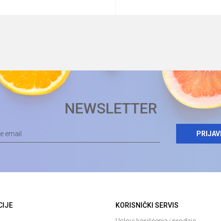
Dodaj u korpu
Dodaj u korp
NEWSLETTER
PRIJAV
CIJE
KORISNIČKI SERVIS
Uslovi korišćenja i prodaje