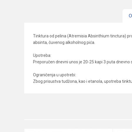
O
Tinktura od pelina (Atremisia Absinthium tinctura) pr
absinta, čuvenog alkoholnog pića.
Upotreba:
Preporučen dnevni unos je 20-25 kapi 3 puta dnevno s
Ograničenja u upotrebi:
Zbog prisustva tudžona, kao i etanola, upotreba tink
Karakteristika
Ime/Nadimak
Kategorija
Brend
Poruka
Dobavljač
Način proizvodnje