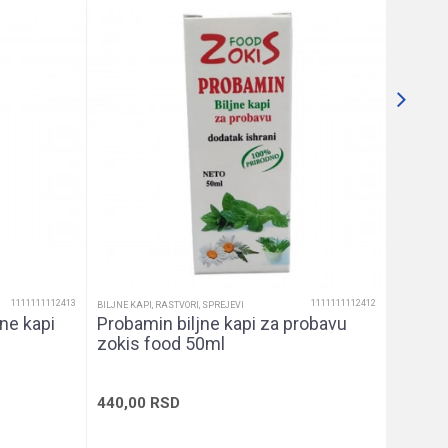
BILJNE KAP
Diamin
šećera
435,0
1111111112413
1111111112412
BILJNE KAPI, RASTVORI, SPREJEVI
jne kapi
Probamin biljne kapi za probavu
zokis food 50ml
440,00
RSD