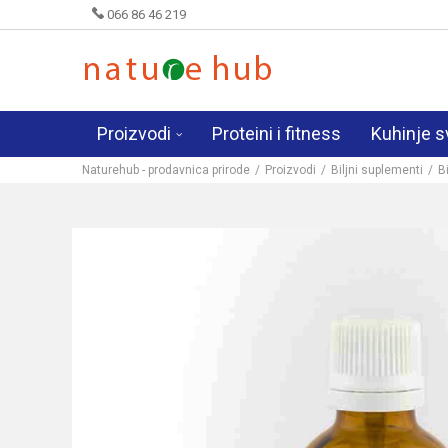
066 86 46 219
Proizvodi
Proteini i fitness
Kuhinje s
Naturehub - prodavnica prirode
Proizvodi
Biljni suplementi
Bi