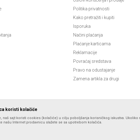
e
Politika privatnosti
Kako pretražiti i kupiti
Isporuka
itanja
Načini plaćanja
Plaćanje karticama
Reklamacije
Povraćaj sredstava
Pravo na odustajanje
Zamena artikla za drugi
a koristi kolačiće
, naš sajt koristi cookies (kolačiće) u cilju poboljšanja korisničkog iskustva. Ukoliko 
ite našu Internet prodavnicu slažete se sa upotrebom kolačića.
lika i samih cena, ali ne možemo garantovati da su sve informacije kompletne i
spoloživost robe možete proveriti pozivom Call Centra na 066 86 46 219