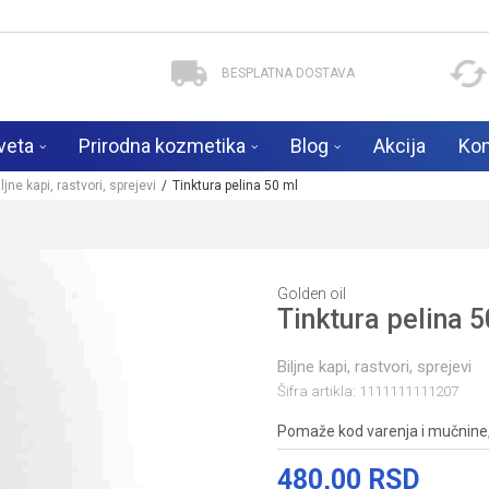
BESPLATNA DOSTAVA
veta
Prirodna kozmetika
Blog
Akcija
Kon
ljne kapi, rastvori, sprejevi
Tinktura pelina 50 ml
Golden oil
Tinktura pelina 5
Biljne kapi, rastvori, sprejevi
Šifra artikla:
1111111111207
Pomaže kod varenja i mučnine, pr
480,00
RSD