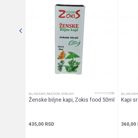
1111111111205
Namena
Nutritivne informacije
POŠALJI
Oblik pakovanja
Pol
u
Sadržaj pakovanja
1111111112556
BILJNE KAPI, RASTVORI, SPREJEVI
BILJNE KAPI
Ženske biljne kapi, Zokis food 50ml
Kapi s
435,00
RSD
360,00