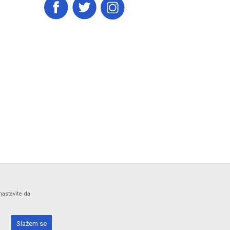
nastavite da
 bez grešaka. Svi artikli prikazani na sajtu su deo naše
Slažem se