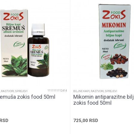
Imunitet, Pritisak, Varenje
Visok nivo minerala
Bočica sa kapima
Unisex
Kapi
1111111112414
, RASTVORI, SPREJEVI
BILJNE KAPI, RASTVORI, SPREJEVI
remuša zokis food 50ml
Mikomin antiparazitne bil
zokis food 50ml
RSD
725,00
RSD