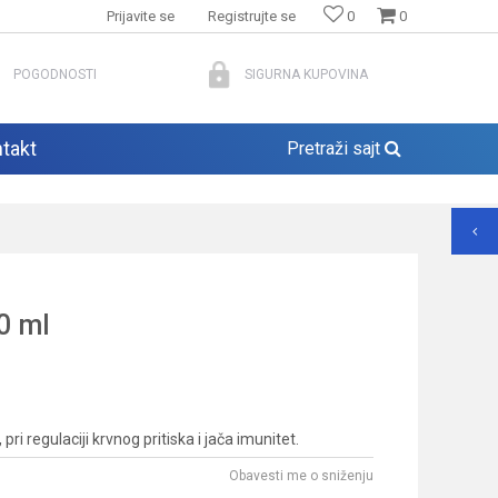
Prijavite se
Registrujte se
0
0
POGODNOSTI
SIGURNA KUPOVINA
takt
Pretraži sajt
0 ml
i regulaciji krvnog pritiska i jača imunitet.
Obavesti me o sniženju