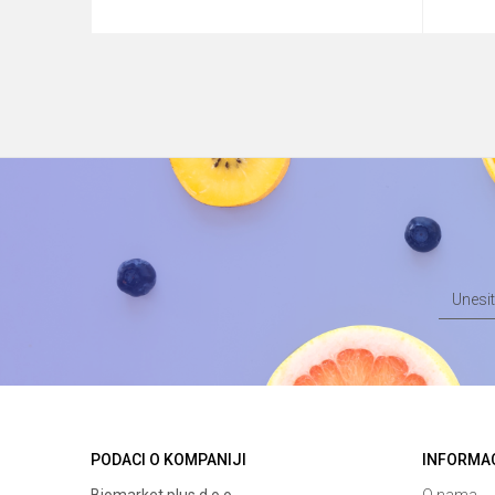
Dodaj u korpu
PODACI O KOMPANIJI
INFORMA
Biomarket plus d.o.o.
O nama