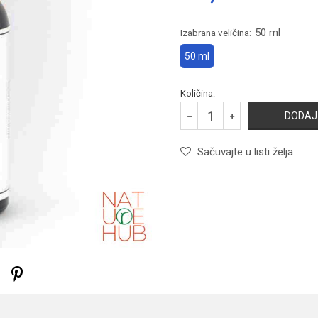
50 ml
Izabrana veličina:
50 ml
Količina:
DODAJ
Sačuvajte u listi želja