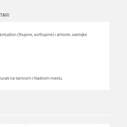
TARI
otudžon (thujone, isothujone) i antonin, sastojke
. Čuvati na tamnom i hladnom mestu.