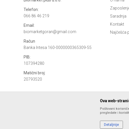
Zaposlenj
Telefon:
066 86 46 219
Saradnja
Kontakt
Email:
biomarketgoran@gmail.com
Najčešća p
Račun
Banka Intesa 160-0000000365309-55
PIB:
107394280
Matični broj:
20793520
Ova web-stranic
Poštovani korisniče
pregledate i korist
Nastojimo da budemo što precizniji u opisu proizvoda, prikazu s
ponude i ne podrazumeva da su dostupni u svakom trenutku. Ra
Detaljnije