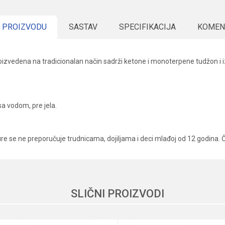
 PROIZVODU
SASTAV
SPECIFIKACIJA
KOMEN
oizvedena na tradicionalan način sadrži ketone i monoterpene tudžon i iz
a vodom, pre jela.
ture se ne preporučuje trudnicama, dojiljama i deci mlađoj od 12 godina
Vrednost
Email
Biljne kapi, rastvori, sprejevi
Golden oil
SLIČNI PROIZVODI
Golden oil
Non Gmo, Vegan, Vegetarian