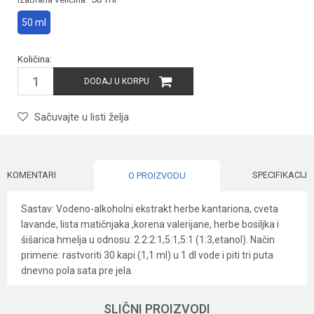
50 ml
Količina:
DODAJ U KORPU
Sačuvajte u listi želja
KOMENTARI
SPECIFIKACIJA
O PROIZVODU
Sastav: Vodeno-alkoholni ekstrakt herbe kantariona, cveta
lavande, lista matičnjaka ,korena valerijane, herbe bosiljka i
šišarica hmelja u odnosu: 2:2:2:1,5:1,5:1 (1:3,etanol). Način
primene: rastvoriti 30 kapi (1,1 ml) u 1 dl vode i piti tri puta
dnevno pola sata pre jela.
Karakteristika
Vrednost
Ime/Nadimak
SLIČNI PROIZVODI
Kategorija
Biljne kapi, rastvori, sprejevi