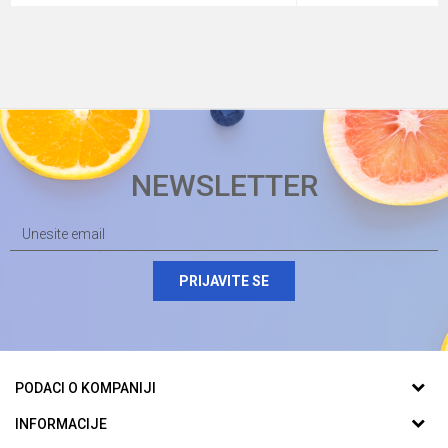
NEWSLETTER
PRIJAVITE SE
PODACI O KOMPANIJI
Biomarket plus d.o.o.
INFORMACIJE