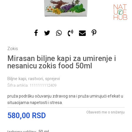
Zokis
Mirasan biljne kapi za umirenje i
nesanicu zokis food 50ml
Biljne kapi, rastvori, sprejevi
Šifra artikla:
1111111112409
pruža podršku očuvanju zdravog sna i pruža umirujući efekat u
situacijama napetosti i stresa.
Obavesti me o sniženju
580,00
RSD
50 ml
Izabrana veličina: