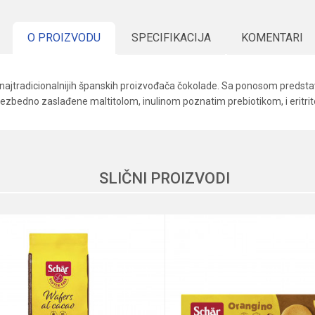
O PROIZVODU
SPECIFIKACIJA
KOMENTARI
najtradicionalnijih španskih proizvođača čokolade. Sa ponosom predstav
ezbedno zaslađene maltitolom, inulinom poznatim prebiotikom, i eritritolo
Vrednost
Email
Zdravije poslastice
Torras
SLIČNI PROIZVODI
Maksi fit
Non Gmo
Holesterol, Šećer, Uzivanje
vlakna (više od 10g na 100g)
Kartonski omot