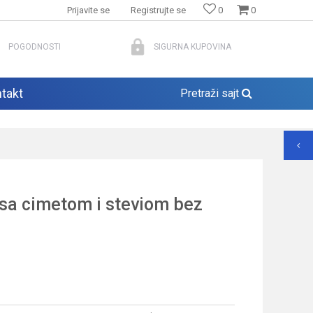
Prijavite se
Registrujte se
0
0
POGODNOSTI
SIGURNA KUPOVINA
takt
Pretraži sajt
sa cimetom i steviom bez