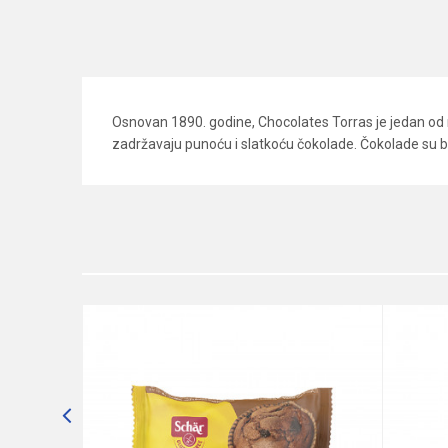
Osnovan 1890. godine, Chocolates Torras je jedan od 
zadržavaju punoću i slatkoću čokolade. Čokolade su b
Karakteristika
Ime/Nadimak
Kategorija
Brend
Poruka
Dobavljač
Način proizvodnje
Namena
1111111111972
 crnom
Nutritivne informacije
čima bez
POŠALJI
Oblik pakovanja