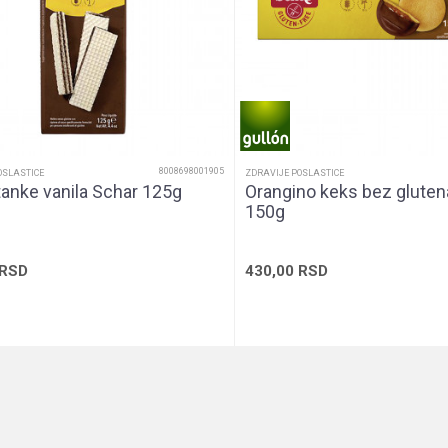
Unisex
Čokolada
8008698001905
OSLASTICE
ZDRAVIJE POSLASTICE
tanke vanila Schar 125g
Orangino keks bez gluten
150g
RSD
430,00
RSD
Dodaj u korpu
Dodaj u korp