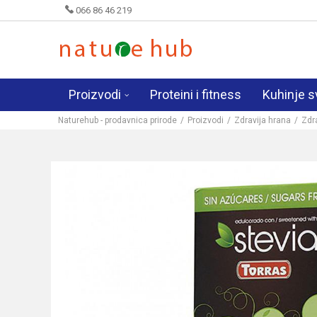
066 86 46 219
Proizvodi
Proteini i fitness
Kuhinje s
Naturehub - prodavnica prirode
Proizvodi
Zdravija hrana
Zdr