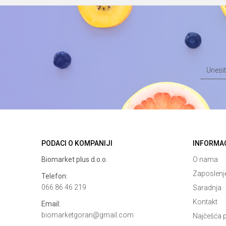
PODACI O KOMPANIJI
INFORMA
Biomarket plus d.o.o.
O nama
Zaposlenj
Telefon:
066 86 46 219
Saradnja
Kontakt
Email:
biomarketgoran@gmail.com
Najčešća p