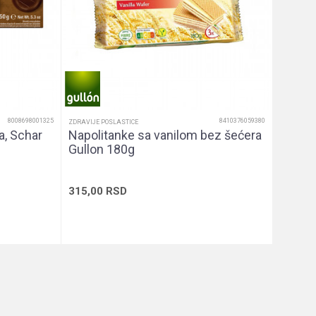
315,0
8008698001325
8410376059380
ZDRAVIJE POSLASTICE
a, Schar
Napolitanke sa vanilom bez šećera
Gullon 180g
315,00
RSD
u
Dodaj u korpu