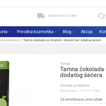
BESPLATNA DOSTAVA
veta
Prirodna kozmetika
Blog
Akcija
Kon
avije poslastice
Tamna čokolada sa cimetom i steviom bez dodatog šećera
Torras
Tamna čokolada 
dodatog šećera
Zdravije poslastice
Šifra artikla:
1111111111968
Za cimetokusce, pravi užitak