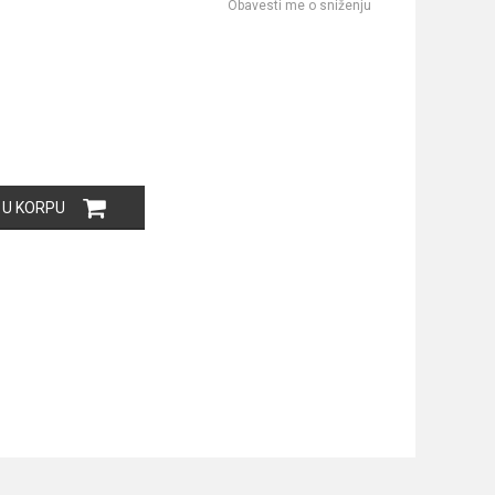
Obavesti me o sniženju
 U KORPU