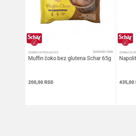
Pol
Sadržaj pakovanja
u
8008698015988
ZDRAVIJE POSLASTICE
ZDRAVIJE P
Muffin čoko bez glutena Schar 65g
Napoli
200,00
RSD
435,00
Dodaj u korpu