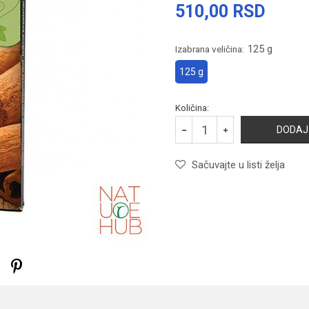
510,00
RSD
125 g
Izabrana veličina:
125 g
Količina:
DODAJ
Sačuvajte u listi želja