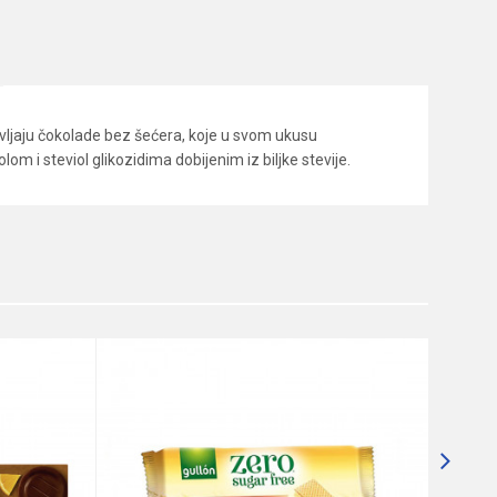
ljaju čokolade bez šećera, koje u svom ukusu
m i steviol glikozidima dobijenim iz biljke stevije.
ZDRAVIJE 
Napol
šećera