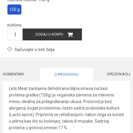
150 g
Količina:
DODAJ U KORPU
Sačuvajte u listi želja
KOMENTARI
SPECIFIKACIJA
O PROIZVODU
Lets Meat začinjena dehidrirana biljna smesa na bazi
proteina graška (150g) je veganska zamena za mleveno
meso, idealna za prilagođavanje ukusa. Proizvod je bez
alergena, bogat proteinima i često sadrži probiotske kulture
(Lacto spore). Priprema se rehidracijom, nakon čega se koristi
u jelima kao što su bolonjez, takosi ili musake. Sadržaj
proteina u gotovoj smesei 17 % .