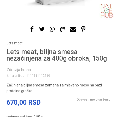
Lets meat
Lets meat, biljna smesa
nezačinjena za 400g obroka, 150g
Zdravija hrana
Šifra artikla:
1111111112619
Začinjena biljna smesa zamena za mleveno meso na bazi
proteina graška
Obavesti me o sniženju
670,00
RSD
150 g
Izabrana veličina: