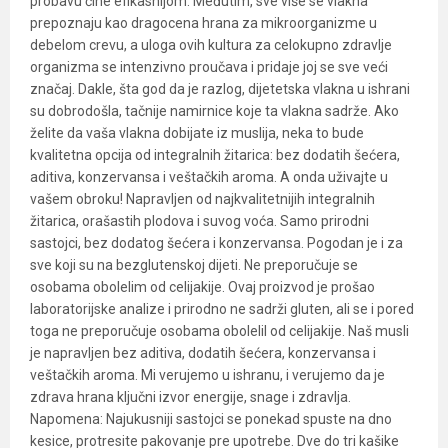
probavu čine efikasnijom. Međutim, sve više se vlakna
prepoznaju kao dragocena hrana za mikroorganizme u
debelom crevu, a uloga ovih kultura za celokupno zdravlje
organizma se intenzivno proučava i pridaje joj se sve veći
značaj. Dakle, šta god da je razlog, dijetetska vlakna u ishrani
su dobrodošla, tačnije namirnice koje ta vlakna sadrže. Ako
želite da vaša vlakna dobijate iz muslija, neka to bude
kvalitetna opcija od integralnih žitarica: bez dodatih šećera,
aditiva, konzervansa i veštačkih aroma. A onda uživajte u
vašem obroku! Napravljen od najkvalitetnijih integralnih
žitarica, orašastih plodova i suvog voća. Samo prirodni
sastojci, bez dodatog šećera i konzervansa. Pogodan je i za
sve koji su na bezglutenskoj dijeti. Ne preporučuje se
osobama obolelim od celijakije. Ovaj proizvod je prošao
laboratorijske analize i prirodno ne sadrži gluten, ali se i pored
toga ne preporučuje osobama obolelil od celijakije. Naš musli
je napravljen bez aditiva, dodatih šećera, konzervansa i
veštačkih aroma. Mi verujemo u ishranu, i verujemo da je
zdrava hrana ključni izvor energije, snage i zdravlja.
Napomena: Najukusniji sastojci se ponekad spuste na dno
kesice, protresite pakovanje pre upotrebe. Dve do tri kašike