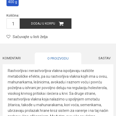
400 g
Količina:
DODAJ U KORPU
Sačuvajte u listi želja
KOMENTARI
SASTAV
O PROIZVODU
Rastvorljiva i nerastvorljiva vlakna ispoljavaju različite
metaboličke efekte, pa su rastvorljiva vlakna kojih ima u ovsu,
mahunarkama, lešnicima, avokadu i raznom voću i povrću
poželjna u ishrani jer povoljno deluju na regulaciju holesterola,
visokog krvnog pritiska i šećera u krvi. Sa druge strane,
nerastvorljiva vlakna koja nalazimo u spoljnjem omotaču
žitarica, takođe u mahunarakama, kori voća, semenkama,
ubrzavaju prolazak hrane kroz sistem za varenje i na taj način