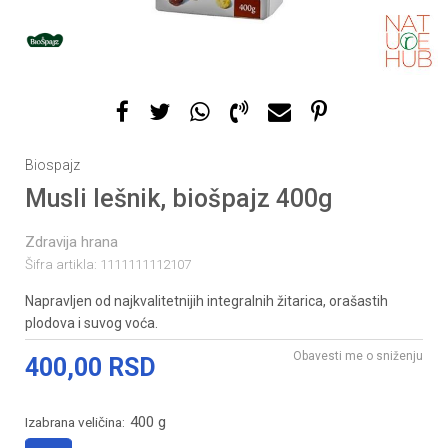
Biospajz
Musli lešnik, biošpajz 400g
Zdravija hrana
Šifra artikla:
1111111112107
Napravljen od najkvalitetnijih integralnih žitarica, orašastih
plodova i suvog voća.
Obavesti me o sniženju
400,00
RSD
400 g
Izabrana veličina: