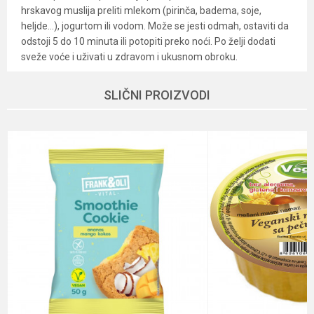
hrskavog muslija preliti mlekom (pirinča, badema, soje,
heljde...), jogurtom ili vodom. Može se jesti odmah, ostaviti da
odstoji 5 do 10 minuta ili potopiti preko noći. Po želji dodati
sveže voće i uživati u zdravom i ukusnom obroku.
Karakteristika
Vrednost
Ime/Nadimak
SLIČNI PROIZVODI
Kategorija
Zdravija hrana
Brend
Biospajz
Email
Dobavljač
Biospajz
Način
Poruka
Organski proizvod, Vegan, Vegetarian
proizvodnje
Namena
Mozak
proteini (više od 10g na 100g), Visok
Nutritivne
nivo minerala, vlakna (više od 10g na
informacije
100g)
POŠALJI
Oblik
Kartonska kutija