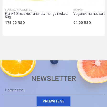
pakovanja
Pol
Unisex
S
LATKIŠI, GRICKALICE I BAROVI
NAMAZI
Frank&Oli cookies, ananas, mango i kokos,
Veganski namaz sa p
50g
Sadržaj
Musli
175,00
RSD
94,00
RSD
pakovanja
NEWSLETTER
PRIJAVITE SE