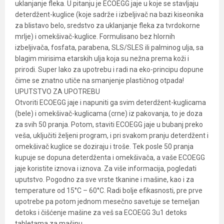
uklanjanje fleka. U pitanju je ECOEGG jaje u koje se stavljaju
deterdžent-kuglice (koje sadrže i izbeljivač na bazi kiseonika
za blistavo belo, sredstvo za uklanjanje fleka za tvrdokorne
mrlje) i omekšivač-kuglice. Formulisano bez hlornih
izbeljivača, fosfata, parabena, SLS/SLES ili palminog ulja, sa
blagim mirisima etarskih ulja koja su nežna prema koži i
prirodi. Super lako za upotrebu i radi na eko-principu dopune
čime se znatno utiče na smanjenje plastičnog otpada!
UPUTSTVO ZA UPOTREBU
Otvoriti ECOEGG jaje i napuniti ga svim deterdžent-kuglicama
(bele) i omekšivač-kuglicama (crne) iz pakovanja, to je doza
za svih 50 pranja. Potom, staviti ECOEGG jaje u bubanj preko
veša, uključiti željeni program, i pri svakom pranju deterdžent i
omekšivač kuglice se doziraju i troše. Tek posle 50 pranja
kupuje se dopuna deterdženta i omekšivača, a vaše ECOEGG
jaje koristite iznova i iznova. Za više informacija, pogledati
uputstvo. Pogodno za sve vrste tkanine i mašine, kao i za
temperature od 15°C – 60°C. Radi bolje efikasnosti, pre prve
upotrebe pa potom jednom mesečno savetuje se temeljan
detoks i čišćenje mašine za veš sa ECOEGG 3u1 detoks
tabletama za mašinu.