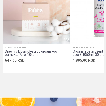
Namena
Higijena, Koža
Oblik pakovanja
Kartonski omot
Pol
Unisex
Sadržaj pakovanja
Tablete
POŠALJI
ZDRAVIJA HIGIJENA
ZDRAVIJA HIGIJENA
Dnevni ciklusni ulošci od organskog
Organski deterdžent z
pamuka, Pure, 10kom
ecos3 1050ml, 30 pran
647,00
RSD
1.895,00
RSD