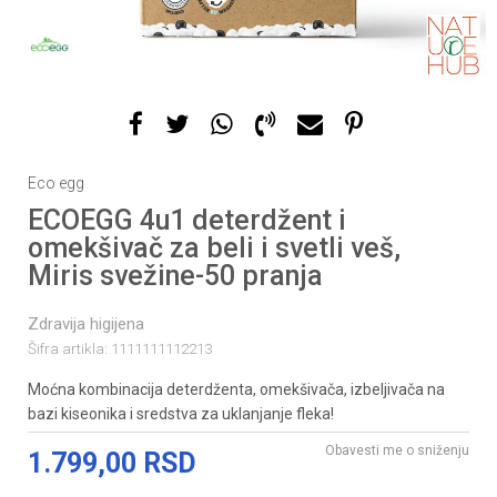
Eco egg
ECOEGG 4u1 deterdžent i
omekšivač za beli i svetli veš,
Miris svežine-50 pranja
Zdravija higijena
Šifra artikla:
1111111112213
Moćna kombinacija deterdženta, omekšivača, izbeljivača na
bazi kiseonika i sredstva za uklanjanje fleka!
Obavesti me o sniženju
1.799,00
RSD