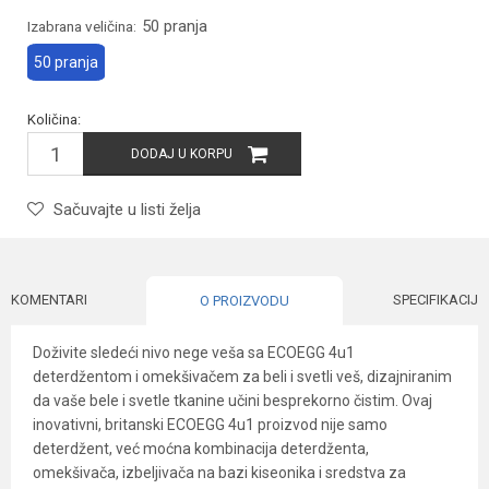
50 pranja
Izabrana veličina:
50 pranja
Količina:
DODAJ U KORPU
Sačuvajte u listi želja
KOMENTARI
SPECIFIKACIJA
O PROIZVODU
Doživite sledeći nivo nege veša sa ECOEGG 4u1
deterdžentom i omekšivačem za beli i svetli veš, dizajniranim
da vaše bele i svetle tkanine učini besprekorno čistim. Ovaj
inovativni, britanski ECOEGG 4u1 proizvod nije samo
deterdžent, već moćna kombinacija deterdženta,
omekšivača, izbeljivača na bazi kiseonika i sredstva za