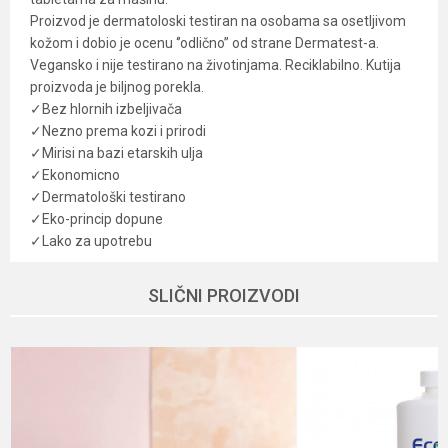
Proizvod je dermatoloski testiran na osobama sa osetljivom
kožom i dobio je ocenu ‘’odlično’’ od strane Dermatest-a.
Vegansko i nije testirano na životinjama. Reciklabilno. Kutija
proizvoda je biljnog porekla.
✓Bez hlornih izbeljivača
✓Nezno prema kozi i prirodi
✓Mirisi na bazi etarskih ulja
✓Ekonomicno
✓Dermatološki testirano
✓Eko-princip dopune
✓Lako za upotrebu
Karakteristika
Vrednost
Ime/Nadimak
SLIČNI PROIZVODI
Kategorija
Zdravija higijena
Brend
Eco egg
Email
Dobavljač
Organik centar
Način proizvodnje
Vegan, Vegetarian
Poruka