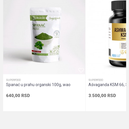
Dobavljač
Mango
Način proizvodnje
Vegan, Vegetarian
Poruka
Namena
Energija, Holesterol, Imunitet
Nutritivne informacije
Visok nivo minerala
Oblik pakovanja
Zip kesica
Pol
Unisex
POŠALJI
Sadržaj pakovanja
Prah
SUPERFOOD
SUPERFOOD
Spanać u prahu organski 100g, wao
Ašvaganda KSM 66, Su
640,00
RSD
3.500,00
RSD