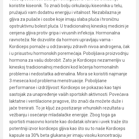
koristite kiseonik. To znači bolju cirkulaciju kiseonika u telu,
pružajući vam dodatnu energiju i vitalnost. Nezabilazna je
gljiva za pušače i osobe koje imaju slaba pluća i hroničnu
opstruktivnu bolest pluća. U tradicionalnoj kineskoj medicini je
cenjena gljiva protiv gripa i virusnih infekcija. Hormonalna
ravnoteža: Ne dozvolite da hormoni upravljaju vama -
Kordiceps pomaže u održavanju zdravih nivoa androgena, čak
i u prisustvu hormonskih poremećaja. Poboljšava proizvodnju
hormona za vašu dobrobit. Zato je Kordiceps nezamenljiv u
kineskoj tradicionalnoj medicini kod lečenja hormonalnih
problema i nedostatka adrenalina. Mora se koristiti najmanje
3 meseca kod problema menstruacije. Poboljšane
performanse i izdržljivost: Kordiceps se pokazao kao tajni
sastojak za unapređenje vaših sportskih aktivnosti. Povećava
laktatne i ventilacione pragove, što znači da možete duže i
jače trenirati. To je ključ za postizanje vrhunskih rezultata u
vežbanju i osećanje mladalačke energije. Zbog toga ga
sportisti masovno koriste kao dodatak ishrani i uvek traže što
potentniji izvor kordiceps gljiva kao što su to naše Kordiceps
kapsule sa 30% beta glukana jer imaju visoku koncetraciju