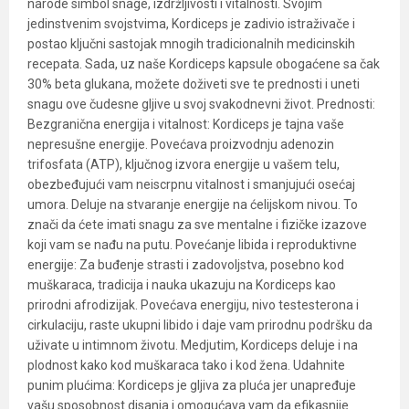
narode simbol snage, izdržljivosti i vitalnosti. Svojim
jedinstvenim svojstvima, Kordiceps je zadivio istraživače i
postao ključni sastojak mnogih tradicionalnih medicinskih
recepata. Sada, uz naše Kordiceps kapsule obogaćene sa čak
30% beta glukana, možete doživeti sve te prednosti i uneti
snagu ove čudesne gljive u svoj svakodnevni život. Prednosti:
Bezgranična energija i vitalnost: Kordiceps je tajna vaše
nepresušne energije. Povećava proizvodnju adenozin
trifosfata (ATP), ključnog izvora energije u vašem telu,
obezbeđujući vam neiscrpnu vitalnost i smanjujući osećaj
umora. Deluje na stvaranje energije na ćelijskom nivou. To
znači da ćete imati snagu za sve mentalne i fizičke izazove
koji vam se nađu na putu. Povećanje libida i reproduktivne
energije: Za buđenje strasti i zadovoljstva, posebno kod
muškaraca, tradicija i nauka ukazuju na Kordiceps kao
prirodni afrodizijak. Povećava energiju, nivo testesterona i
cirkulaciju, raste ukupni libido i daje vam prirodnu podršku da
uživate u intimnom životu. Medjutim, Kordiceps deluje i na
plodnost kako kod muškaraca tako i kod žena. Udahnite
punim plućima: Kordiceps je gljiva za pluća jer unapređuje
vašu sposobnost disanja i omogućava vam da efikasnije