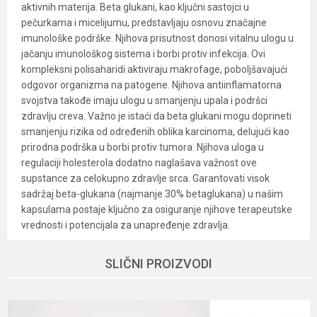
aktivnih materija. Beta glukani, kao ključni sastojci u
pečurkama i micelijumu, predstavljaju osnovu značajne
imunološke podrške. Njihova prisutnost donosi vitalnu ulogu u
jačanju imunološkog sistema i borbi protiv infekcija. Ovi
kompleksni polisaharidi aktiviraju makrofage, poboljšavajući
odgovor organizma na patogene. Njihova antiinflamatorna
svojstva takođe imaju ulogu u smanjenju upala i podršci
zdravlju creva. Važno je istaći da beta glukani mogu doprineti
smanjenju rizika od određenih oblika karcinoma, delujući kao
prirodna podrška u borbi protiv tumora. Njihova uloga u
regulaciji holesterola dodatno naglašava važnost ove
supstance za celokupno zdravlje srca. Garantovati visok
sadržaj beta-glukana (najmanje 30% betaglukana) u našim
kapsulama postaje ključno za osiguranje njihove terapeutske
vrednosti i potencijala za unapređenje zdravlja.
Karakteristika
Vrednost
Ime/Nadimak
SLIČNI PROIZVODI
Kategorija
Superfood
Brend
The best of nature
Email