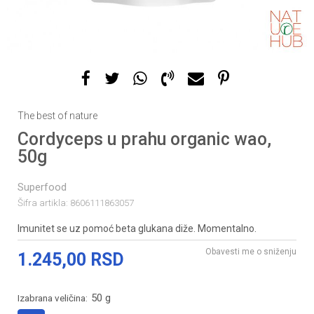
The best of nature
Cordyceps u prahu organic wao,
50g
Superfood
Šifra artikla:
8606111863057
Imunitet se uz pomoć beta glukana diže. Momentalno.
Obavesti me o sniženju
1.245,00
RSD
50 g
Izabrana veličina: