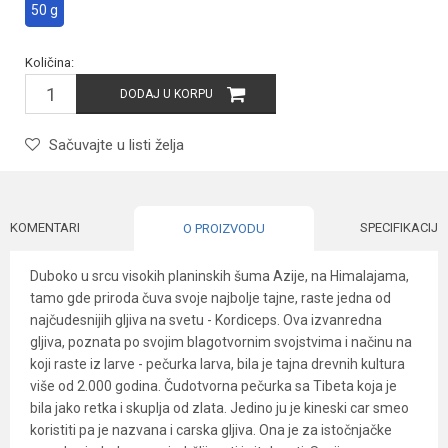
50 g
Količina:
DODAJ U KORPU
Sačuvajte u listi želja
KOMENTARI
SPECIFIKACIJA
O PROIZVODU
Duboko u srcu visokih planinskih šuma Azije, na Himalajama,
tamo gde priroda čuva svoje najbolje tajne, raste jedna od
najčudesnijih gljiva na svetu - Kordiceps. Ova izvanredna
gljiva, poznata po svojim blagotvornim svojstvima i načinu na
koji raste iz larve - pečurka larva, bila je tajna drevnih kultura
više od 2.000 godina. Čudotvorna pečurka sa Tibeta koja je
bila jako retka i skuplja od zlata. Jedino ju je kineski car smeo
koristiti pa je nazvana i carska gljiva. Ona je za istočnjačke