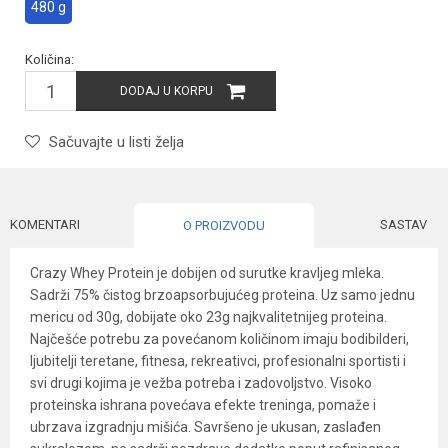
480 g
Količina:
DODAJ U KORPU
Sačuvajte u listi želja
KOMENTARI
SASTAV
O PROIZVODU
Crazy Whey Protein je dobijen od surutke kravljeg mleka.
Sadrži 75% čistog brzoapsorbujućeg proteina. Uz samo jednu
mericu od 30g, dobijate oko 23g najkvalitetnijeg proteina.
Najčešće potrebu za povećanom količinom imaju bodibilderi,
ljubitelji teretane, fitnesa, rekreativci, profesionalni sportisti i
svi drugi kojima je vežba potreba i zadovoljstvo. Visoko
proteinska ishrana povećava efekte treninga, pomaže i
ubrzava izgradnju mišića. Savršeno je ukusan, zaslađen