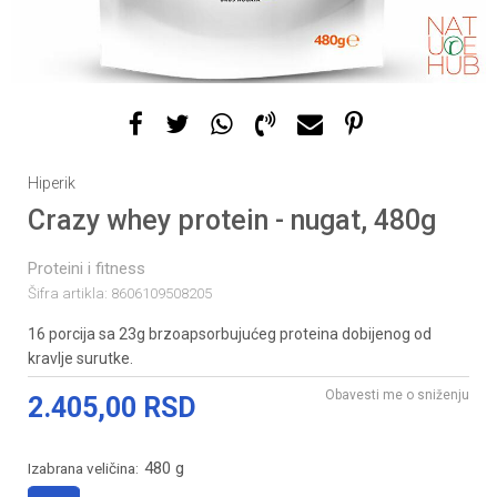
Hiperik
Crazy whey protein - nugat, 480g
Proteini i fitness
Šifra artikla:
8606109508205
16 porcija sa 23g brzoapsorbujućeg proteina dobijenog od
kravlje surutke.
Obavesti me o sniženju
2.405,00
RSD
480 g
Izabrana veličina: