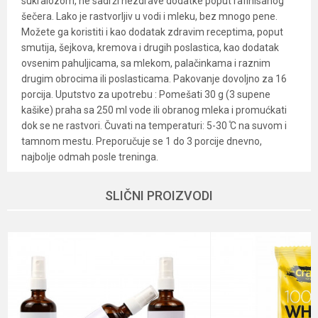
sukralozom, ne sadrži nezdrave dodatke poput rafinisanog
šečera. Lako je rastvorljiv u vodi i mleku, bez mnogo pene.
Možete ga koristiti i kao dodatak zdravim receptima, poput
smutija, šejkova, kremova i drugih poslastica, kao dodatak
ovsenim pahuljicama, sa mlekom, palačinkama i raznim
drugim obrocima ili poslasticama. Pakovanje dovoljno za 16
porcija. Uputstvo za upotrebu : Pomešati 30 g (3 supene
kašike) praha sa 250 ml vode ili obranog mleka i promućkati
dok se ne rastvori. Čuvati na temperaturi: 5-30 ̊C na suvom i
tamnom mestu. Preporučuje se 1 do 3 porcije dnevno,
najbolje odmah posle treninga.
Karakteristika
Vrednost
Ime/Nadimak
SLIČNI PROIZVODI
Kategorija
Proteini i fitness
Brend
Hiperik
Email
Dobavljač
Hyperic
Namena
Energija, Mišićna masa
Poruka
Nutritivne
proteini (više od 10g na 100g), Visok