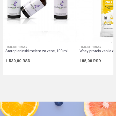
informacije
nivo minerala
Oblik pakovanja
Zip kesica
Pol
Unisex
POŠALJI
Sadržaj
Prah
pakovanja
PROTEINI I FITNESS
PROTEINI I FITNESS
Staroplaninski melem za vene, 100 ml
Whey protein vanila cr
1.530,00
RSD
185,00
RSD