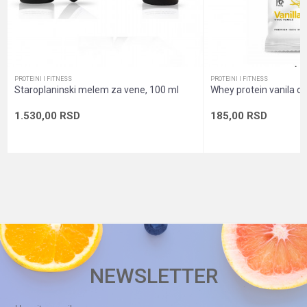
Oblik pakovanja
Dozna sa prahom
POŠALJI
Pol
Unisex
Sadržaj
Prah
PROTEINI I FITNESS
PROTEINI I FITNESS
pakovanja
Staroplaninski melem za vene, 100 ml
Whey protein vanila cr
1.530,00
RSD
185,00
RSD
NEWSLETTER