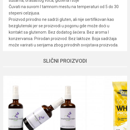
susama, orašastog voća, glutena I soje
Čuvati na suvom I tamnom mestu na temperaturi od 5 do 30
stepeni celzijusa.
Proizvod prirodno ne sadrži gluten, ali nije sertifikovan kao
bezglutenski jer se proizvodi u pogonu gde može doći u
kontakt sa glutenom. Bez dodatog šećera. Bez aroma I
konzervansa. Prirodan proizvod. Bez laktoze. Boja sadržaja
može varirati u serijama zbog prirodnih svojstava proizvoda.
Karakteristika
Vrednost
Ime/Nadimak
SLIČNI PROIZVODI
Kategorija
Proteini i fitness
Brend
Crazy
Email
Dobavljač
Hyperic
Način
Gluten-Free, Non Gmo, Vegan,
Poruka
proizvodnje
Vegetarian
Namena
Detoks, Energija, Mišićna masa
Nutritivne
proteini (više od 10g na 100g), Visok
informacije
nivo minerala