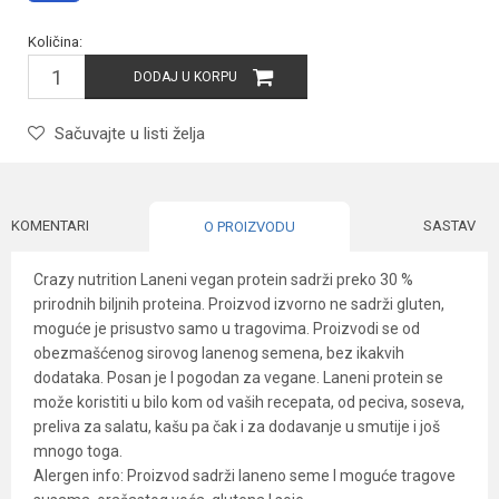
Količina:
DODAJ U KORPU
Sačuvajte u listi želja
KOMENTARI
SASTAV
O PROIZVODU
Crazy nutrition Laneni vegan protein sadrži preko 30 %
prirodnih biljnih proteina. Proizvod izvorno ne sadrži gluten,
moguće je prisustvo samo u tragovima. Proizvodi se od
obezmašćenog sirovog lanenog semena, bez ikakvih
dodataka. Posan je I pogodan za vegane. Laneni protein se
može koristiti u bilo kom od vaših recepata, od peciva, soseva,
preliva za salatu, kašu pa čak i za dodavanje u smutije i još
mnogo toga.
Alergen info: Proizvod sadrži laneno seme I moguće tragove