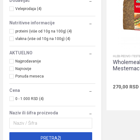
Dobavljač
Veleprodaja (4)
Nutritivne informacije
proteini (više od 10g na 100g) (4)
vlakna (više od 10g na 100g) (4)
AKTUELNO
HLEB PECIVO I TEST
Wholemeal 
Najprodavanije
Mestemac
Najnovije
Ponuda meseca
270,00
RSD
Cena
0 - 1.000 RSD (4)
Naziv ili šifra proizvoda
PRETRAŽI