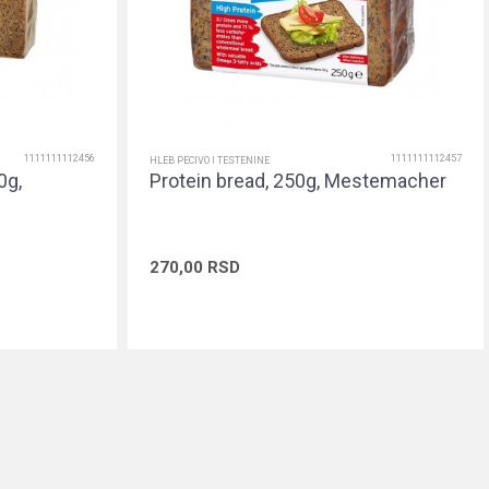
1111111112456
1111111112457
HLEB PECIVO I TESTENINE
0g,
Protein bread, 250g, Mestemacher
270,00
RSD
rpu
Dodaj u korpu