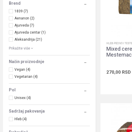
Brend
1839 (7)
Aenanon (2)
Ajurveda (7)
Ajurveda centar (1)
Aleksandrija (21)
HLEB PECIVO I TEST
Mixed cere
Prikažite više
Mestemac
Način proizvodnje
Vegan (4)
270,00
RSD
Vegetarian (4)
Pol
Unisex (4)
Sadržaj pakovanja
Hleb (4)