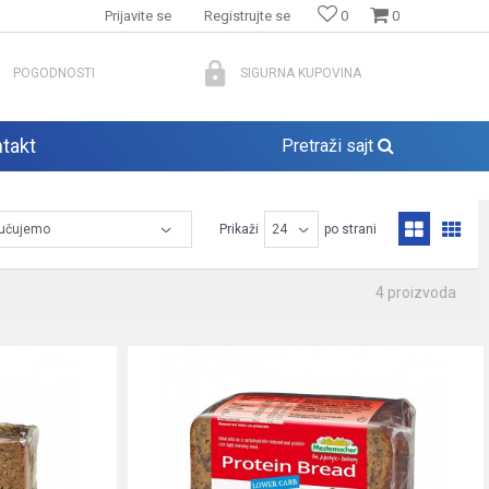
Prijavite se
Registrujte se
0
0
POGODNOSTI
SIGURNA KUPOVINA
takt
Pretraži sajt
Prikaži
po strani
4
proizvoda