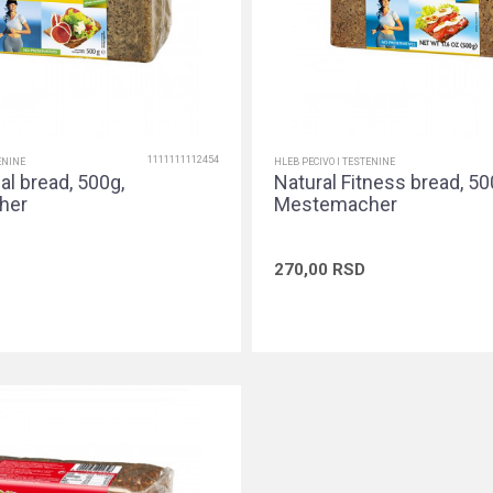
1111111112454
ENINE
HLEB PECIVO I TESTENINE
al bread, 500g,
Natural Fitness bread, 50
her
Mestemacher
270,00
RSD
Dodaj u korpu
Dodaj u ko