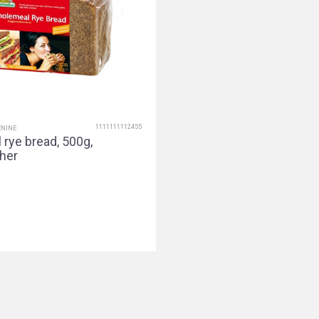
1111111112455
ENINE
rye bread, 500g,
her
Dodaj u korpu