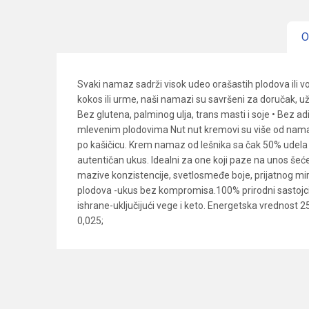
O
Svaki namaz sadrži visok udeo orašastih plodova ili v
kokos ili urme, naši namazi su savršeni za doručak, u
Bez glutena, palminog ulja, trans masti i soje • Bez ad
mlevenim plodovima Nut nut kremovi su više od namaza – 
po kašičicu. Krem namaz od lešnika sa čak 50% udela 
autentičan ukus. Idealni za one koji paze na unos šećera
mazive konzistencije, svetlosmeđe boje, prijatnog mir
plodova -ukus bez kompromisa.100% prirodni sastojci. B
ishrane-uključijući vege i keto. Energetska vrednost 253
0,025;
Karakteristika
Ime/Nadimak
Kategorija
Dobavljač
Poruka