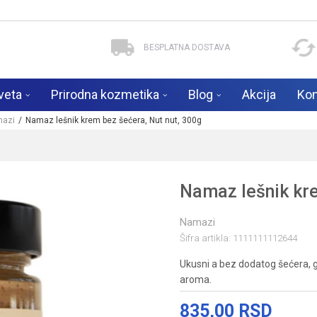
BESPLATNA DOSTAVA
veta
Prirodna kozmetika
Blog
Akcija
Kon
azi
Namaz lešnik krem bez šećera, Nut nut, 300g
Namaz lešnik kre
Namazi
Šifra artikla:
1111111112644
Ukusni a bez dodatog šećera, gl
aroma.
835,00
RSD