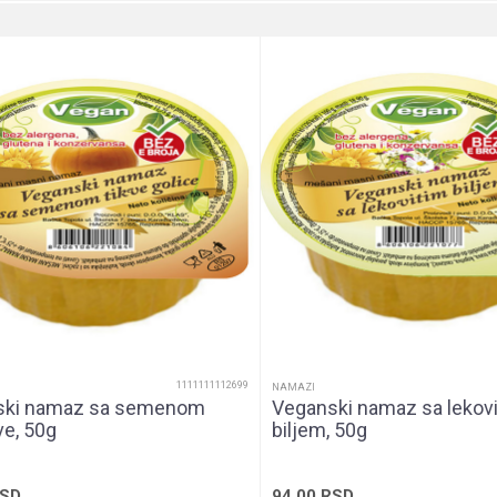
Bez jaja, Gluten-Free, Non Gmo
Dijabetes, Krvna slika, Uzivanje
proteini (više od 10g na 100g)
Staklena teglica
Unisex
Namaz
1111111112699
NAMAZI
ski namaz sa semenom
Veganski namaz sa lekov
e, 50g
biljem, 50g
SD
94,00
RSD