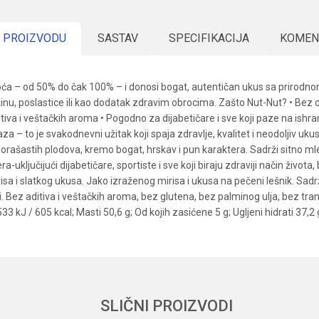
 PROIZVODU
SASTAV
SPECIFIKACIJA
KOMEN
oća – od 50% do čak 100% – i donosi bogat, autentičan ukus sa prirodnom
žinu, poslastice ili kao dodatak zdravim obrocima. Zašto Nut-Nut? • Be
itiva i veštačkih aroma • Pogodno za dijabetičare i sve koji paze na ishra
to je svakodnevni užitak koji spaja zdravlje, kvalitet i neodoljiv ukus. P
orašastih plodova, kremo bogat, hrskav i pun karaktera. Sadrži sitno ml
-uključijući dijabetičare, sportiste i sve koji biraju zdraviji način život
isa i slatkog ukusa. Jako izraženog mirisa i ukusa na pečeni lešnik. Sad
ez aditiva i veštačkih aroma, bez glutena, bez palminog ulja, bez trans m
3 kJ / 605 kcal; Masti 50,6 g; Od kojih zasićene 5 g; Ugljeni hidrati 37,2 g
Vrednost
Email
Namazi
Veleprodaja
SLIČNI PROIZVODI