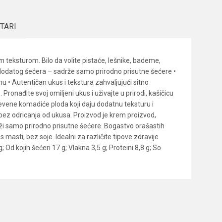
TARI
 teksturom. Bilo da volite pistaće, lešnike, bademe,
z dodatog šećera – sadrže samo prirodno prisutne šećere •
nu • Autentičan ukus i tekstura zahvaljujući sitno
ronađite svoj omiljeni ukus i uživajte u prirodi, kašičicu
evene komadiće ploda koji daju dodatnu teksturu i
a, bez odricanja od ukusa. Proizvod je krem proizvod,
rži samo prirodno prisutne šećere. Bogastvo orašastih
asti, bez soje. Idealni za različite tipove zdravije
; Od kojih šećeri 17 g; Vlakna 3,5 g; Proteini 8,8 g; So