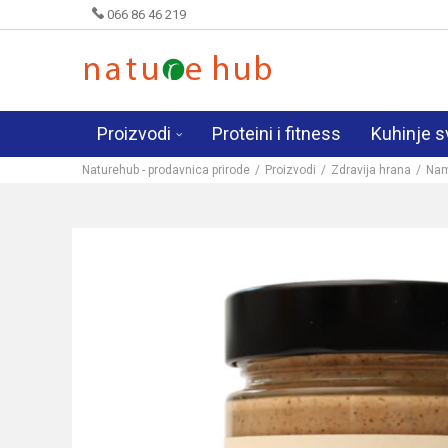
066 86 46 219
Proizvodi
Proteini i fitness
Kuhinje s
Naturehub - prodavnica prirode
Proizvodi
Zdravija hrana
Nam