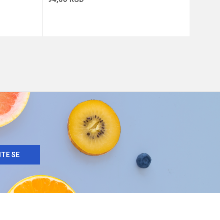
u
Dodaj u korpu
ITE SE