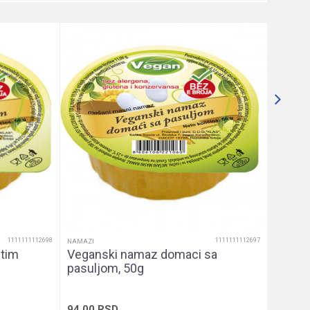
NAMAZI
Vegans
94,00
1111111112698
1111111112697
NAMAZI
itim
Veganski namaz domaci sa
pasuljom, 50g
94,00
RSD