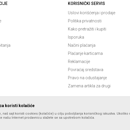
CIJE
KORISNIČKI SERVIS
Uslovi korišćenja i prodaje
e
Politika privatnosti
Kako pretražiti i kupiti
Isporuka
itanja
Načini plaćanja
Plaćanje karticama
Reklamacije
Povraćaj sredstava
Pravo na odustajanje
Zamena artikla za drugi
a koristi kolačiće
, naš sajt koristi cookies (kolačiće) u cilju poboljšanja korisničkog iskustva. Ukoliko 
ite našu Internet prodavnicu slažete se sa upotrebom kolačića.