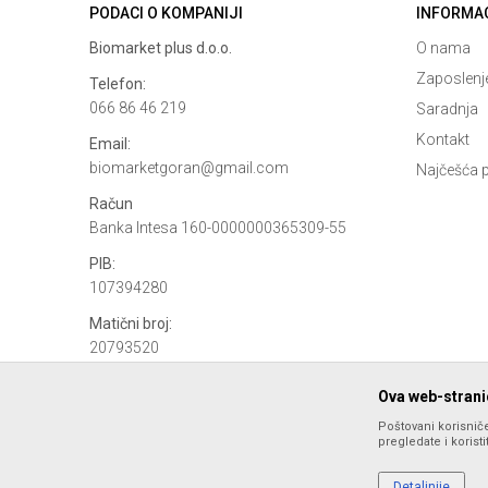
PODACI O KOMPANIJI
INFORMA
Biomarket plus d.o.o.
O nama
Zaposlenj
Telefon:
066 86 46 219
Saradnja
Kontakt
Email:
biomarketgoran@gmail.com
Najčešća p
Račun
Banka Intesa 160-0000000365309-55
PIB:
107394280
Matični broj:
20793520
Ova web-stranic
Poštovani korisniče
pregledate i korist
Detaljnije