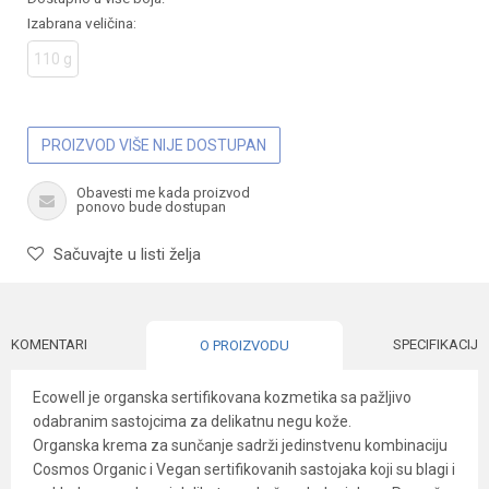
Izabrana veličina:
110 g
PROIZVOD VIŠE NIJE DOSTUPAN
Obavesti me kada proizvod
ponovo bude dostupan
Sačuvajte u listi želja
KOMENTARI
SPECIFIKACIJA
O PROIZVODU
Ecowell je organska sertifikovana kozmetika sa pažljivo
odabranim sastojcima za delikatnu negu kože.
Organska krema za sunčanje sadrži jedinstvenu kombinaciju
Cosmos Organic i Vegan sertifikovanih sastojaka koji su blagi i