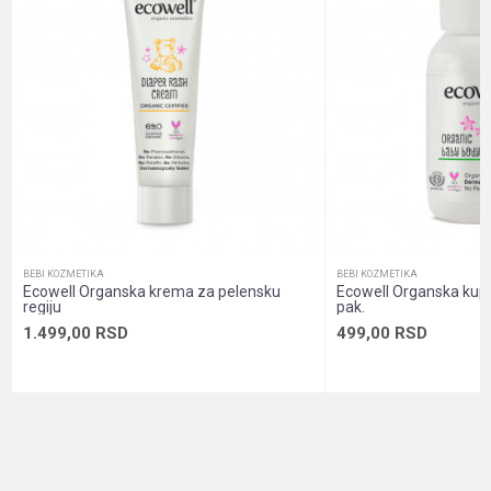
Način proizvodnje
Vegan, Vegetarian
Poruka
Namena
Koža, Koža ruke, Lice
Nutritivne informacije
Visok nivo minerala
Oblik pakovanja
Tuba sa kremom
Pol
Deca
POŠALJI
Sadržaj pakovanja
Krema
BEBI KOZMETIKA
BEBI KOZMETIKA
Ecowell Organska krema za pelensku
Ecowell Organska kup
regiju
pak.
1.499,00
RSD
499,00
RSD