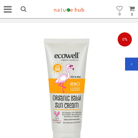
0
0
0
%