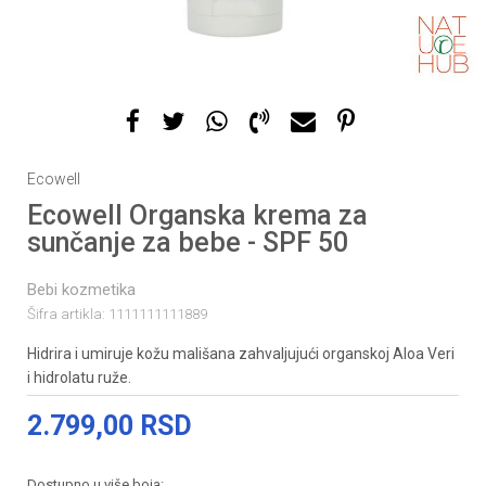
Ecowell
Ecowell Organska krema za
sunčanje za bebe - SPF 50
Bebi kozmetika
Šifra artikla:
1111111111889
Hidrira i umiruje kožu mališana zahvaljujući organskoj Aloa Veri
i hidrolatu ruže.
2.799,00
RSD
Dostupno u više boja: