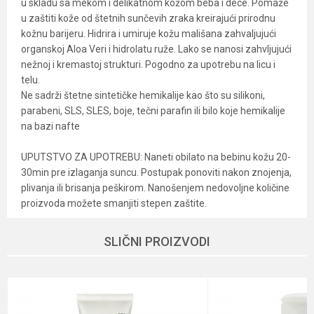
u skladu sa mekom i delikatnom kožom beba i dece. Pomaže
u zaštiti kože od štetnih sunčevih zraka kreirajući prirodnu
kožnu barijeru. Hidrira i umiruje kožu mališana zahvaljujući
organskoj Aloa Veri i hidrolatu ruže. Lako se nanosi zahvljujući
nežnoj i kremastoj strukturi. Pogodno za upotrebu na licu i
telu.
Ne sadrži štetne sintetičke hemikalije kao što su silikoni,
parabeni, SLS, SLES, boje, tečni parafin ili bilo koje hemikalije
na bazi nafte
UPUTSTVO ZA UPOTREBU: Naneti obilato na bebinu kožu 20-
30min pre izlaganja suncu. Postupak ponoviti nakon znojenja,
plivanja ili brisanja peškirom. Nanošenjem nedovoljne količine
proizvoda možete smanjiti stepen zaštite.
Karakteristika
Vrednost
Ime/Nadimak
SLIČNI PROIZVODI
Kategorija
Bebi kozmetika
Brend
Ecowell
Email
Dobavljač
Organik centar